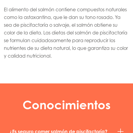
Asia
El alimento del salmón contiene compuestos naturales
ación
Mowi China
como la astaxantina, que le dan su tono rosado. Ya
Mowi Japan
sea de piscifactoría o salvaje, el salmón obtiene su
color de la dieta. Las dietas del salmón de piscifactoría
Mowi Korea
se formulan cuidadosamente para reproducir los
Mowi Taiwan
nutrientes de su dieta natural, lo que garantiza su color
y calidad nutricional.
Europe
Mowi Belgium (FR)
Mowi Belgium (NL)
Mowi Czechia (CZ)
Conocimientos
Mowi Czechia (EN)
Mowi Faroe Islands
¿Es seguro comer salmón de piscifactoría?