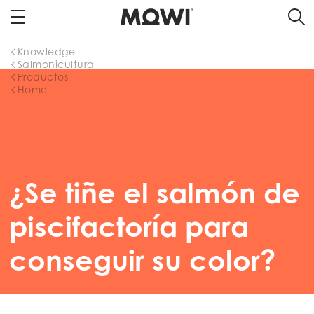
Knowledge
Salmonicultura
Productos
Home
¿Se tiñe el salmón de
piscifactoría para
conseguir su color?
Mowi Global