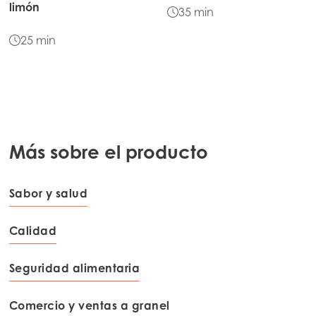
limón
Mowi Netherlands
35 min
Mowi Norway
25 min
Mowi Poland
Mowi Scotland
Mowi Spain
ACTIVE
Mowi Turkey
Más sobre el producto
Sabor y salud
Americas
Mowi Canada East
Calidad
Mowi Canada West
Seguridad alimentaria
Mowi Chile
Mowi USA
Comercio y ventas a granel