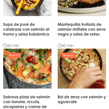
Mowi Taiwan
Europe
Sopa de puré de
Mantequilla trufada de
Mowi Belgium (FR)
calabaza con salmón al
salmón shiitake con arroz
horno y salsa balsámica
negro y salsa de setas
Mowi Belgium (NL)
60 min
60 min
Mowi Czechia (CZ)
Recetas
Mowi Czechia (EN)
Recetas
Mowi Faroe Islands
Mowi France
Mowi Germany
Continúe en
Mowi Ireland
Sabrosa pizza de salmón
Bol de arroz con salmón y
con tomate, rúcula,
aguacate
Mowi Italy
alcaparras y crema de