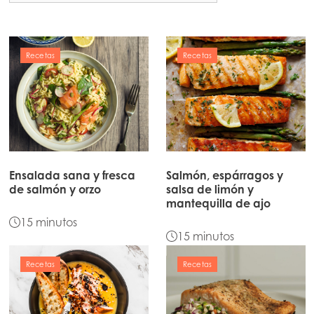
Recetas
Recetas
Ensalada sana y fresca
Salmón, espárragos y
Mowi Global
de salmón y orzo
salsa de limón y
mantequilla de ajo
15 minutos
Asia
15 minutos
Mowi China
Recetas
Recetas
Mowi Japan
Mowi Korea