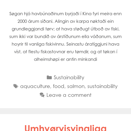
Søgan hjá havbúnaðinum byrjaði í Kina fyri meira enn
2000 árum síðani. Alingin av karpa nøktaði ein
grundleggjandi tørv; at hava støðugt útboð av fiski,
sum ikki var bundið av árstíðunum ella váðanum, sum
hoyrir til vanliga fiskivinnu. Seinastu áratíggjuni hava
víst, at flestu fiskastovnar eru tømdir, og at tøkan í
alheimshøpi er antin minkandi
Categories
Sustainability
Tags
aquaculture
,
food
,
salmon
,
sustainability
Leave a comment
Mowi Global
Mowi Belgium
Mowi Canada East
Mowi Canada West
Umhvørvisvinaliga
Mowi Chile