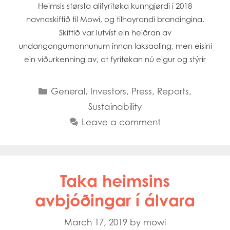
Heimsis størsta alifyritøka kunngjørdi í 2018
navnaskiftið til Mowi, og tilhoyrandi brandingina.
Skiftið var lutvíst ein heiðran av
undangongumonnunum innan laksaaling, men eisini
ein viðurkenning av, at fyritøkan nú eigur og stýrir
Categories
General
,
Investors
,
Press
,
Reports
,
Sustainability
Leave a comment
Taka heimsins
avbjóðingar í álvara
March 17, 2019
by
mowi