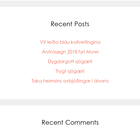
Recent Posts
Vit leiða bláu kollveltingina
Ársfrásøgn 2018 fyri Mowi
Dygdargott sjógæti
Trygt sjógæti
Taka heimsins avbjóðingar í álvara
Recent Comments