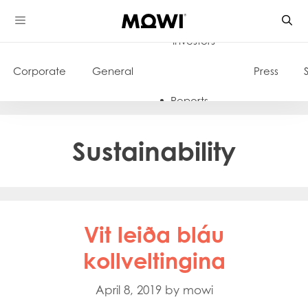
Skip
to
Investors
content
Corporate
General
Press
Reports
Sustainability
Vit leiða bláu
kollveltingina
April 8, 2019
by
mowi