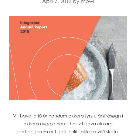
April 7, 2019
by
mowi
Vit hava latið úr hondum okkara fyrstu ársfrásøgn í
okkara nýggja hami, har vit geva okkara
partaeigarum eitt gott innlit í okkara virðisketu.