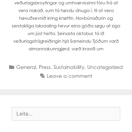
veðurlagsbroytingar og umhvørvissinni fóru frá at
vera nakað, sum fá høvdu áhuga í, til at vera
høvuðsevnið kring knøttin. Havbúnaðurin og
serstakliga laksaaling hevur eina góða søgu at siga
um júst hetta. Seinasta oktobur, tá ið
veðurlagsfrágreiðingin hjá Sameindu Tjóðum varð
almannakunngjørd, varð kravið um
Categories
General
,
Press
,
Sustainability
,
Uncategorized
Leave a comment
Search
for: