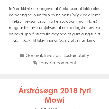
Tað er ikki hissini uppgáva at átaka sær at leiða bláu
kollveltingina. Sum talið av heimsins íbúgvum alsamt
veksur, veksur tørvurin á heilsugóðum mati. Havið
megnar ikki av sær sjálvum at nøkta dagsins tørv, so
vit hava upp á stutta tíð megnað at gjørt aling til eitt
gott ískoyti til fiskivinnuna. Og nú alivinnan kring
Categories
General
,
Investors
,
Sustainability
Leave a comment
Ársfrásøgn 2018 fyri
Mowi