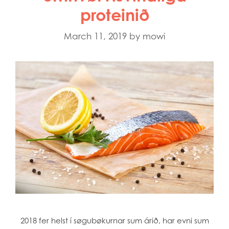
Mowi China
proteinið
Mowi Faroe Islands
Mowi Germany
March 11, 2019
by
mowi
Mowi Ireland
Mowi Italy
Mowi Japan
Mowi Netherlands
Mowi Norway
Mowi Poland
Mowi Scotland
Mowi Taiwan
Mowi Turkey
Mowi USA
2018 fer helst í søgubøkurnar sum árið, har evni sum