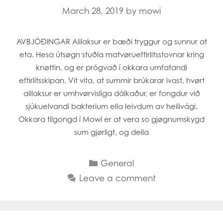
March 28, 2019
by
mowi
AVBJÓÐINGAR Alilaksur er bæði tryggur og sunnur at
eta. Hesa útsøgn stuðla matvørueftirlitsstovnar kring
knøttin, og er prógvað í okkara umfatandi
eftirlitsskipan. Vit vita, at summir brúkarar ivast, hvørt
alilaksur er umhvørvisliga dálkaður, er fongdur við
sjúkuelvandi bakterium ella leivdum av heilivági.
Okkara tilgongd í Mowi er at vera so gjøgnumskygd
sum gjørligt, og deila
Categories
General
Leave a comment