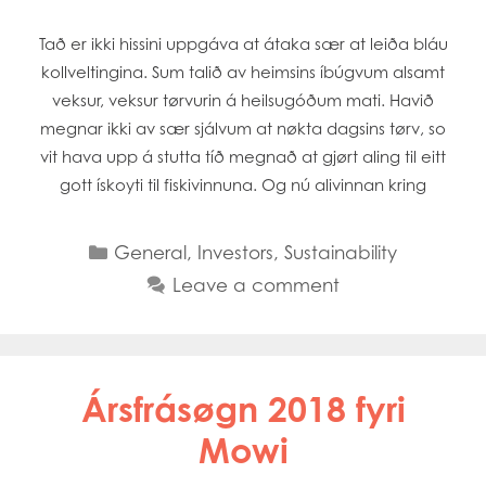
Tað er ikki hissini uppgáva at átaka sær at leiða bláu
kollveltingina. Sum talið av heimsins íbúgvum alsamt
veksur, veksur tørvurin á heilsugóðum mati. Havið
megnar ikki av sær sjálvum at nøkta dagsins tørv, so
vit hava upp á stutta tíð megnað at gjørt aling til eitt
gott ískoyti til fiskivinnuna. Og nú alivinnan kring
Categories
General
,
Investors
,
Sustainability
Leave a comment
Ársfrásøgn 2018 fyri
Mowi