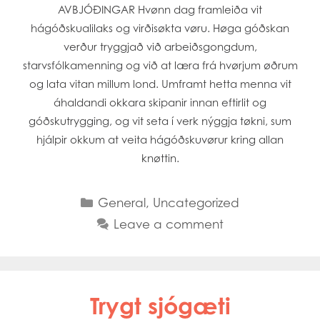
AVBJÓÐINGAR Hvønn dag framleiða vit
hágóðskualilaks og virðisøkta vøru. Høga góðskan
verður tryggjað við arbeiðsgongdum,
starvsfólkamenning og við at læra frá hvørjum øðrum
og lata vitan millum lond. Umframt hetta menna vit
áhaldandi okkara skipanir innan eftirlit og
góðskutrygging, og vit seta í verk nýggja tøkni, sum
hjálpir okkum at veita hágóðskuvørur kring allan
knøttin.
Categories
General
,
Uncategorized
Leave a comment
Trygt sjógæti