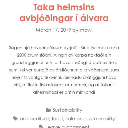
Taka heimsins
avbjóðingar í álvara
March 17, 2019
by
mowi
Søgan hjá havbúnaðinum byrjaði í Kina fyri meira enn
2000 árum síðani. Alingin av karpa nøktaði ein
grundleggjandi tørv; at hava støðugt útboð av fiski,
sum ikki var bundið av árstíðunum ella váðanum, sum
hoyrir til vanliga fiskivinnu. Seinastu áratíggjuni hava
víst, at flestu fiskastovnar eru tømdir, og at tøkan í
alheimshøpi er antin minkandi
Mowi Global
Mowi Belgium
Categories
Sustainability
Mowi Canada East
Mowi Canada West
Tags
aquaculture
,
food
,
salmon
,
sustainability
Mowi Chile
Leave a comment