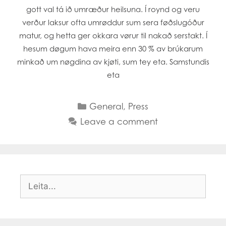
gott val tá ið umræður heilsuna. Í roynd og veru
verður laksur ofta umrøddur sum sera føðslugóður
matur, og hetta ger okkara vørur til nakað serstakt. Í
hesum døgum hava meira enn 30 % av brúkarum
minkað um nøgdina av kjøti, sum tey eta. Samstundis
eta
Categories
General
,
Press
Leave a comment
Search
for: