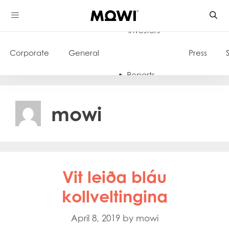
Skip
to
Investors
content
Corporate
General
Press
Reports
mowi
Vit leiða bláu
kollveltingina
April 8, 2019
by
mowi