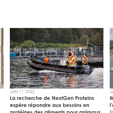
JAN 11, 2022
J
La recherche de NextGen Proteins
M
espère répondre aux besoins en
l
protéines des aliments pour animaux
T