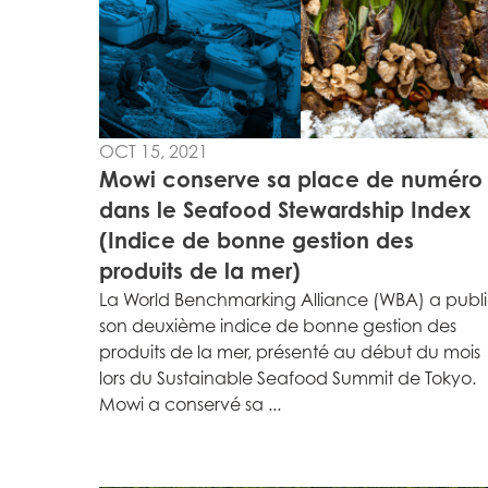
Mowi Czechia (E
Mowi Faroe Island
OCT 15, 2021
Americas
Mowi conserve sa place de numéro
Mowi Canada Ea
dans le Seafood Stewardship Index
Mowi Canada We
(Indice de bonne gestion des
produits de la mer)
La World Benchmarking Alliance (WBA) a publ
son deuxième indice de bonne gestion des
produits de la mer, présenté au début du mois
lors du Sustainable Seafood Summit de Tokyo.
Mowi a conservé sa ...