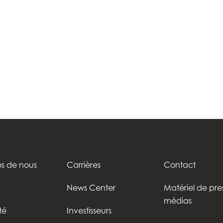
s de nous
Carrières
Contact
News Center
Matériel de pre
médias
té
Investisseurs