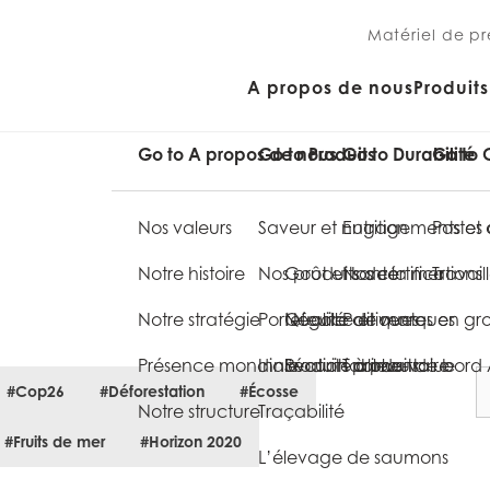
Matériel de pr
A propos de nous
Produits
Go to A propos de nous
Go to Produits
Go to Durabilité
Go to 
Nos valeurs
Saveur et nutrition
Engagements et 
Postes 
Notre histoire
Nos produits de la mer
Goût et santé
Nos certifications
Travai
Notre stratégie
Portefeuille de marques
Qualité
Négoce et ventes en gro
Politiques
Présence mondiale
Innovation produits
Sécurité alimentaire
Produits à plus-value
Tableau de bord
#Cop26
#Déforestation
#Écosse
Notre structure
Traçabilité
#Fruits de mer
#Horizon 2020
L’élevage de saumons