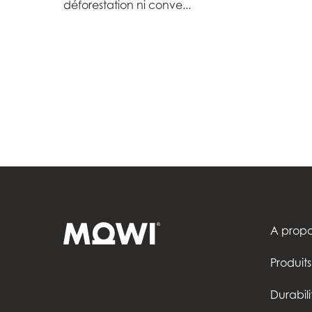
déforestation ni conve...
A propo
Produits
Durabili