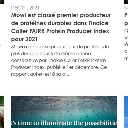
DÉC 01, 2021
N
Mowi est classé premier producteur
P
de protéines durables dans l'indice
p
Coller FAIRR Protein Producer Index
Q
s
pour 2021
s
l
Mowi a été classé producteur de protéines le
q
plus durable pour la troisième année
m
consécutive par l'indice Coller FAIRR Protein
Mowi Taiwa
Producer Index, publié le 1er décembre. Ce
Mowi Korea
rapport, qui en est à sa q...
)
Mowi France
Mowi Norw
ACTIVE
)
Mowi Germany
Mowi Polan
Continue
Z)
Mowi Ireland
Mowi Scotl