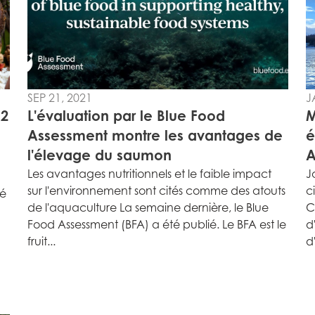
N)
Mowi Italy
Mowi Spain
s
Mowi Netherlands
Mowi Turkey
SEP 21, 2021
J
 2
L'évaluation par le Blue Food
M
st
Mowi USA
Mowi Chile
Assessment montre les avantages de
é
st
l'élevage du saumon
A
Les avantages nutritionnels et le faible impact
J
sur l'environnement sont cités comme des atouts
c
ié
de l'aquaculture La semaine dernière, le Blue
C
Food Assessment (BFA) a été publié. Le BFA est le
d
fruit...
d