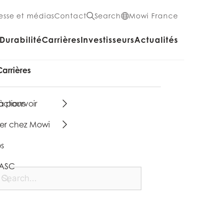
esse et médias
Contact
Search
Mowi France
Durabilité
Carrières
Investisseurs
Actualités
Carrières
actions
à pourvoir
ller chez Mowi
s
 ASC