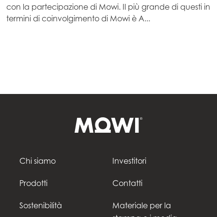
con la partecipazione di Mowi. Il più grande di questi in
Mowi Germany
termini di coinvolgimento di Mowi è A...
Continua
Mowi Ireland
Mowi Italy
ACTIVE
Mowi Netherlands
Mowi Norway
Mowi Poland
Mowi Scotland
Mowi Spain
Mowi Turkey
Chi siamo
Investitori
Prodotti
Contatti
Americas
Sostenibilità
Materiale per la
Mowi Canada East