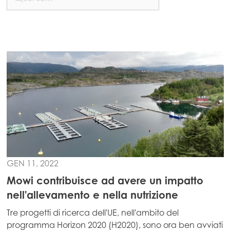
Asia
Mowi China
Mowi Japan
Mowi Korea
Mowi Taiwan
Europe
Mowi Belgium (FR)
Mowi Belgium (NL)
GEN 11, 2022
Mowi Czechia (CZ)
Mowi contribuisce ad avere un impatto
Mowi Czechia (EN)
nell'allevamento e nella nutrizione
Mowi Faroe Islands
Tre progetti di ricerca dell'UE, nell'ambito del
Mowi France
programma Horizon 2020 (H2020), sono ora ben avviati