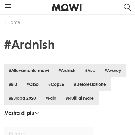
Home
#Ardnish
#Allevamento mowi
#Ardnish
#Asc
#Averøy
#Blu
#Cibo
#Cop26
#Deforestazione
#Europa 2020
#Fairr
#Frutti di mare
Mostra di più
Mowi Global