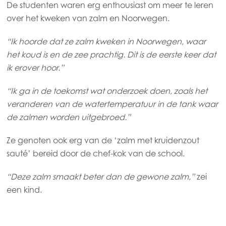
De studenten waren erg enthousiast om meer te leren
over het kweken van zalm en Noorwegen.
“Ik hoorde dat ze zalm kweken in Noorwegen, waar
Europe
Mowi Belgium (FR)
het koud is en de zee prachtig. Dit is de eerste keer dat
ik erover hoor.”
Mowi Belgium (NL)
ACTIVE
“Ik ga in de toekomst wat onderzoek doen, zoals het
Mowi Czechia (CZ)
veranderen van de watertemperatuur in de tank waar
Mowi Czechia (EN)
de zalmen worden uitgebroed.”
Mowi Faroe Islands
Ze genoten ook erg van de ‘zalm met kruidenzout
Mowi France
sauté’ bereid door de chef-kok van de school.
Mowi Germany
“Deze zalm smaakt beter dan de gewone zalm,”
zei
Ga verder
Mowi Ireland
een kind.
Mowi Italy
Mowi Netherlands