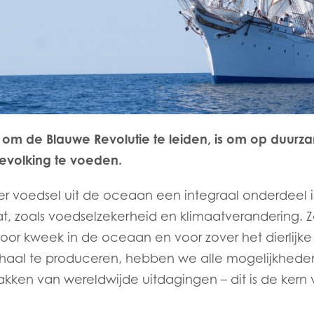
 om de Blauwe Revolutie te leiden, is om op duurz
volking te voeden.
r voedsel uit de oceaan een integraal onderdeel 
t, zoals voedselzekerheid en klimaatverandering.
oor kweek in de oceaan en voor zover het dierlijke p
Mowi Taiwa
Mowi Korea
haal te produceren, hebben we alle mogelijkhede
akken van wereldwijde uitdagingen – dit is de kern 