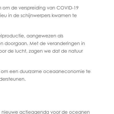
ay
 om de verspreiding van COVID-19
ieu in de schijnwerpers kwamen te
d
and
elproductie, aangewezen als
on doorgaan. Met de veranderingen in
door de lucht, zagen we dat de natuur
isie om een duurzame oceaaneconomie te
ndersteunen.
n nieuwe actieagenda voor de oceanen