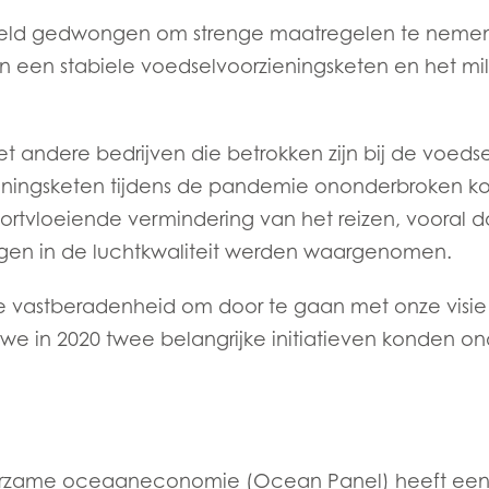
)
Mowi France
Mowi Norw
ereld gedwongen om strenge maatregelen te nemen
 een stabiele voedselvoorzieningsketen en het mil
)
Mowi Germany
Mowi Polan
ACTIVE
Ga verder
Z)
Mowi Ireland
Mowi Scotl
N)
Mowi Italy
Mowi Spain
 andere bedrijven die betrokken zijn bij de voeds
ieningsketen tijdens de pandemie ononderbroken k
s
Mowi Netherlands
Mowi Turkey
oortvloeiende vermindering van het reizen, vooral 
ngen in de luchtkwaliteit werden waargenomen.
 onze vastberadenheid om door te gaan met onze v
st
Mowi USA
Mowi Chile
 we in 2020 twee belangrijke initiatieven konden o
st
uurzame oceaaneconomie (Ocean Panel) heeft ee