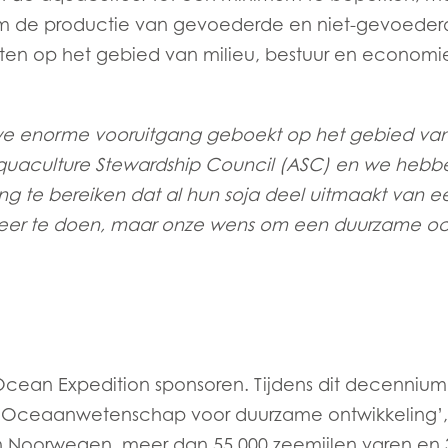
om de productie van gevoederde en niet-gevoederde
iten op het gebied van milieu, bestuur en economi
we enorme vooruitgang geboekt op het gebied va
e Aquaculture Stewardship Council (ASC) en we he
ging te bereiken dat al hun soja deel uitmaakt van e
g meer te doen, maar onze wens om een duurzame o
Ocean Expedition sponsoren. Tijdens dit decennium,
Oceaanwetenschap voor duurzame ontwikkeling’, z
an Noorwegen, meer dan 55 000 zeemijlen varen en