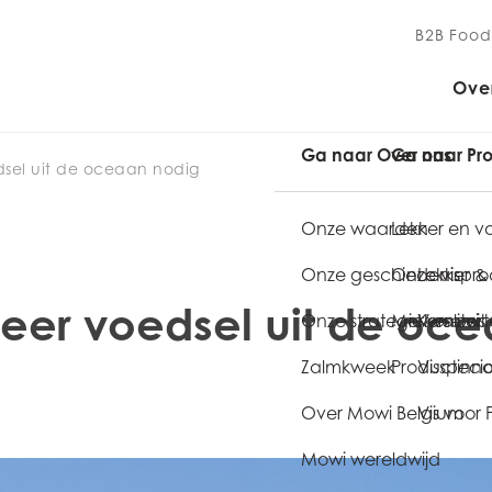
B2B Food
Ove
Ga naar Over ons
Ga naar Pr
dsel uit de oceaan nodig
Onze waarden
Lekker en 
Onze geschiedenis
Onze vispr
Lekker 
eer voedsel uit de oc
Onze strategie
Merkenporte
Kwaliteit
Verse vi
Zalmkweek
Productinno
Visspecia
Over Mowi Belgium
Vis voor
Mowi wereldwijd