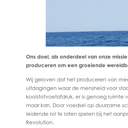
Ons doel, als onderdeel van onze missie
produceren om een groeiende wereldbe
Mowi Global
Wij geloven dat het produceren van mee
uitdagingen waar de mensheid voor staa
Asia
koolstofvoetafdruk, er is genoeg ruimte v
Mowi China
maar kan. Door voedsel op duurzame sc
Mowi Japan
leidende rol te laten spelen bij het aanp
Revolution.
Europe