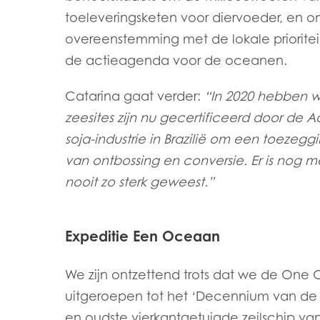
toeleveringsketen voor diervoeder, en 
overeenstemming met de lokale priorite
de actieagenda voor de oceanen.
Catarina gaat verder:
“In 2020 hebben 
zeesites zijn nu gecertificeerd door d
soja-industrie in Brazilië om een toezeg
van ontbossing en conversie. Er is no
nooit zo sterk geweest.”
Expeditie Een Oceaan
We zijn ontzettend trots dat we de One 
uitgeroepen tot het ‘Decennium van de 
en oudste vierkantgetuigde zeilschip v