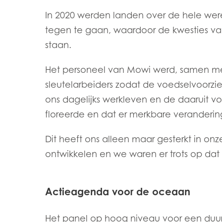
Mowi Belgium (FR
In 2020 werden landen over de hele w
tegen te gaan, waardoor de kwesties van
Mowi Belgium (NL
staan.
Mowi Czechia (C
Mowi Czechia (E
Het personeel van Mowi werd, samen met
sleutelarbeiders zodat de voedselvoorz
Mowi Faroe Island
ons dagelijks werkleven en de daaruit v
floreerde en dat er merkbare veranderi
Americas
Dit heeft ons alleen maar gesterkt in
Mowi Canada Ea
ontwikkelen en we waren er trots op dat
Mowi Canada We
Actieagenda voor de oceaan
Het panel op hoog niveau voor een d