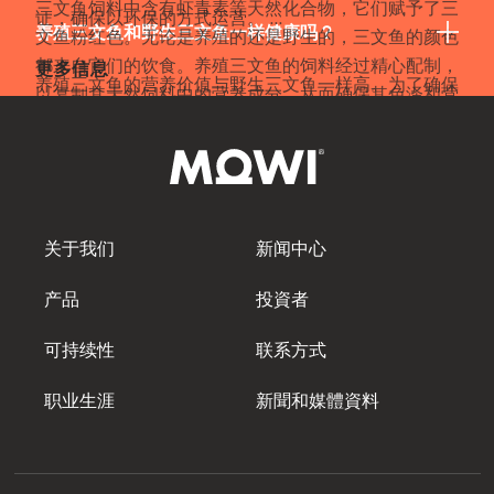
三文鱼饲料中含有虾青素等天然化合物，它们赋予了三
证，确保以环保的方式运营。 ...
养殖三文鱼和野生三文鱼一样健康吗？
文鱼粉红色。无论是养殖的还是野生的，三文鱼的颜色
Mowi Italy
都来自它们的饮食。养殖三文鱼的饲料经过精心配制，
更多信息
Mowi Netherlands
养殖三文鱼的营养价值与野生三文鱼一样高。为了确保
以复制其天然饲料中的营养成分，从而确保其色泽和营
养殖三文鱼尽可能接近野生三文鱼，许多科学和创新成
养质量。 ...
Mowi Norway
果都用于完善养殖三文鱼的饮食和生活条件。虽然有些
Mowi Poland
人可能对口感和颜色有个人偏好，这会影响他们对养殖
更多信息
三文鱼和野生三文鱼的印象，但它们的口味和营养成分
Mowi Scotland
几乎完全相同。野生三文鱼和养殖三文鱼都是瘦肉蛋
关于我们
新闻中心
更多信息
Mowi Spain
白、Omega-3 脂肪酸和其他重要营养素的极佳来源。
有些人甚至认为，养殖三文鱼比野生三文鱼更健康 ，
Mowi Turkey
产品
投資者
因为你可以控制它的饮食摄入。野生三文鱼在海洋中游
来游去，吃其他野生鱼类和海洋生态系统中可能存在的
可持续性
联系方式
其他物品，而养殖三文鱼的营养和饮食都是经过科学管
Americas
理的，鱼类摄入的所有食物都有据可查。 ...
职业生涯
新聞和媒體資料
Mowi Canada East
Mowi Canada West
Mowi Chile