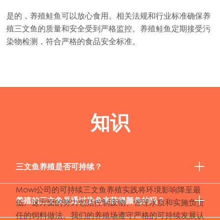
是的，养殖鲑鱼可以放心食用。相关法规和行业标准确保养
Mowi Korea
殖三文鱼的质量和安全受到严格监控。养殖鲑鱼定期接受污
Mowi Taiwan
染物检测，符合严格的食品安全标准。
Europe
Mowi Belgium (FR)
Mowi Belgium (NL)
知识
Mowi Czechia (CZ)
Mowi Czechia (EN)
Mowi Faroe Islands
三文鱼养殖是否可持续？
Mowi France
Mowi公司的可持续三文鱼养殖实践将环境影响降至最
养殖的三文鱼是通过染色来获得颜色的吗？
Mowi Germany
低。这方面的努力包括控制废物、管理水质和实施负责
继续
任的饲料做法。我们的养殖场遵守严格的可持续发展认
Mowi Ireland