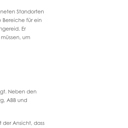
igneten Standorten
 Bereiche für ein
gereid. Er
n müssen, um
n
igt. Neben den
ay
rg, ABB und
d
and
t der Ansicht, dass