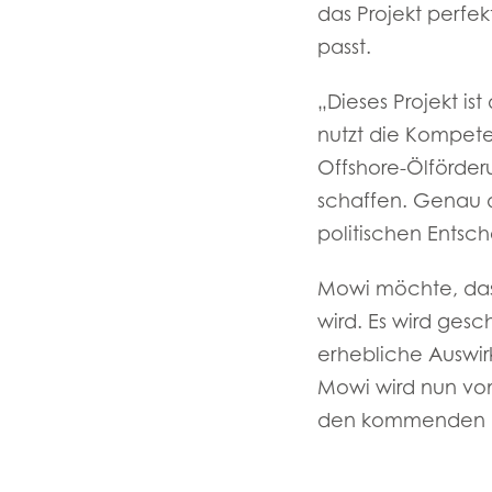
das Projekt perfe
Mowi Faroe Island
passt.
„Dieses Projekt i
Americas
nutzt die Kompete
Mowi Canada Ea
Offshore-Ölförderu
Mowi Canada We
schaffen. Genau 
politischen Entsch
Mowi möchte, dass 
wird. Es wird gesc
erhebliche Auswir
Mowi wird nun von 
den kommenden Mo