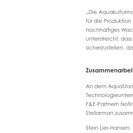
„Die Aquakulturin
für die Produktion
nachhaltiges Wach
Mowi Global
unterstreicht, d
sicherzustellen, d
Asia
Mowi China
Zusammenarbeit
Mowi Japan
An dem AquaStorm
Europe
Technologieuntern
Mowi Belgium (FR
F&E-Partnern Nofi
Mowi Belgium (NL
Stellarman zusam
Mowi Czechia (C
Stein Lier-Hansen,
Mowi Czechia (E