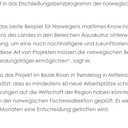
kt in das Erschließungslizenzprogramm der norwegi
s
Mowi Netherlands
Mowi Turkey
st das beste Beispiel für Norwegens maritimes Know
nz des Landes in den Bereichen Aquakultur, Unterw
st
Mowi USA
ng, um eine noch nachhaltigere und zukunftsorienti
Mowi Chile
st
diese Art von Projekten müssen die norwegischen 
eidungsträger ermöglichen“, sagt er.
das Projekt im Bezirk Roan in Trøndelag in Mittelno
hätzt, dass es mindestens 60 neue Arbeitsplätze sch
kungen auf die Wirtschaft der Region haben könnte
der norwegischen Fischereidirektion geprüft. Es wir
naten eine Entscheidung getroffen wird.