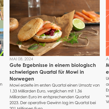
MAI 08, 2024
A
Gute Ergebnisse in einem biologisch
M
schwierigen Quartal für Mowi in
e
Norwegen
U
en
a
Mowi erzielte im ersten Quartal einen Umsatz von
E
1,33 Milliarden Euro, verglichen mit 1,36
w
Milliarden Euro im entsprechenden Quartal
V
2023. Der operative Gewinn lag im Quartal bei
201 Millionen Euro....