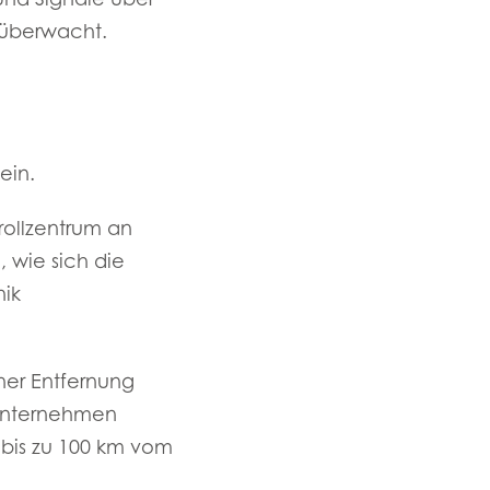
 überwacht.
ein.
rollzentrum an
 wie sich die
nik
ner Entfernung
 Unternehmen
 bis zu 100 km vom