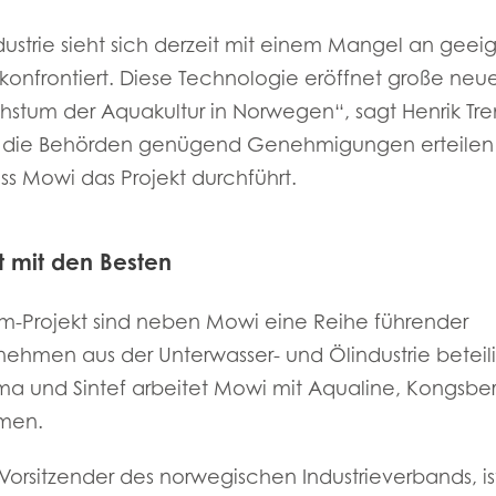
dustrie sieht sich derzeit mit einem Mangel an gee
 konfrontiert. Diese Technologie eröffnet große neue
stum der Aquakultur in Norwegen“, sagt Henrik Tren
ass die Behörden genügend Genehmigungen erteile
ass Mowi das Projekt durchführt.
Mowi Taiwa
Mowi Korea
 mit den Besten
-Projekt sind neben Mowi eine Reihe führender
ehmen aus der Unterwasser- und Ölindustrie beteil
)
Mowi France
Mowi Norw
ma und Sintef arbeitet Mowi mit Aqualine, Kongsbe
)
Mowi Germany
Mowi Polan
ACTIVE
men.
Weiter
Z)
Mowi Ireland
Mowi Scotl
 Vorsitzender des norwegischen Industrieverbands, is
N)
Mowi Italy
Mowi Spain