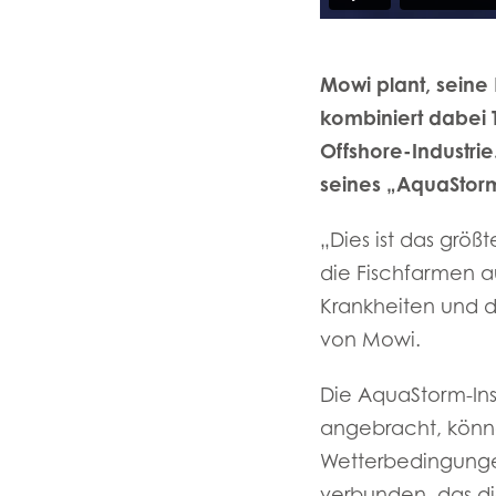
Mowi plant, seine
kombiniert dabei 
Offshore-Industrie
seines „AquaStor
„Dies ist das größ
die Fischfarmen a
Krankheiten und de
von Mowi.
Die AquaStorm-In
angebracht, könne
Wetterbedingungen
verbunden, das die