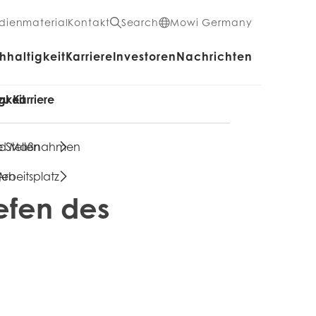
dienmaterial
Kontakt
Search
Mowi Germany
haltigkeit
Karriere
Investoren
Nachrichten
gkeit
u Karriere
und Maßnahmen
 Stellen
gen
Arbeitsplatz
efen des