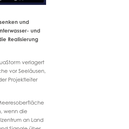
usenken und
nterwasser- und
die Realisierung
quaStorm verlagert
che vor Seeläusen,
r Projektleiter
 Meeresoberfläche
n, wenn die
llzentrum an Land
 und Signale über