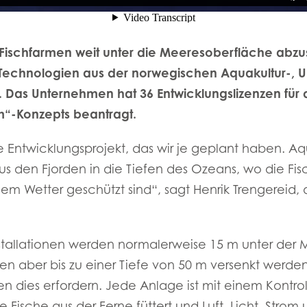
 Fischfarmen weit unter die Meeresoberfläche abz
Technologien aus der norwegischen Aquakultur-, U
. Das Unternehmen hat 36 Entwicklungslizenzen für 
m“-Konzepts beantragt.
te Entwicklungsprojekt, das wir je geplant haben. A
us den Fjorden in die Tiefen des Ozeans, wo die Fis
m Wetter geschützt sind“, sagt Henrik Trengereid, de
stallationen werden normalerweise 15 m unter der
n aber bis zu einer Tiefe von 50 m versenkt werde
 dies erfordern. Jede Anlage ist mit einem Kontro
 Fische aus der Ferne füttert und Luft, Licht, Strom