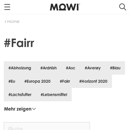
Home
#Fairr
#Abholzung
#Ardnish
#Asc
#Averøy
#Blau
#Eu
#Europa 2020
#Fairr
#Horizont 2020
#Lachsfutter
#Lebensmittel
Mehr zeigen
Mowi Global