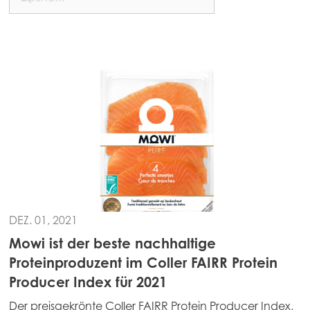
Asia
Mowi China
Mowi Japan
Mowi Korea
Mowi Taiwan
Europe
Mowi Belgium (FR)
Mowi Belgium (NL)
DEZ. 01, 2021
Mowi Czechia (CZ)
Mowi ist der beste nachhaltige
Mowi Czechia (EN)
Proteinproduzent im Coller FAIRR Protein
Producer Index für 2021
Mowi Faroe Islands
Der preisgekrönte Coller FAIRR Protein Producer Index,