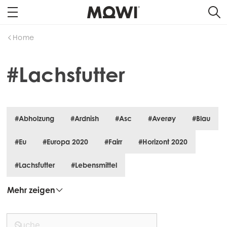
Home
#Lachsfutter
#Abholzung
#Ardnish
#Asc
#Averøy
#Blau
#Eu
#Europa 2020
#Fairr
#Horizont 2020
#Lachsfutter
#Lebensmittel
Mehr zeigen
Mowi Global