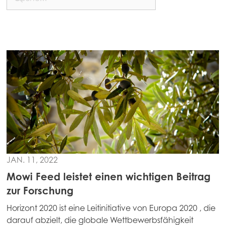
Asia
Mowi China
Mowi Japan
Mowi Korea
Mowi Taiwan
Europe
Mowi Belgium (FR)
Mowi Belgium (NL)
JAN. 11, 2022
Mowi Czechia (CZ)
Mowi Feed leistet einen wichtigen Beitrag
Mowi Czechia (EN)
zur Forschung
Mowi Faroe Islands
Horizont 2020 ist eine Leitinitiative von Europa 2020 , die
Mowi France
darauf abzielt, die globale Wettbewerbsfähigkeit