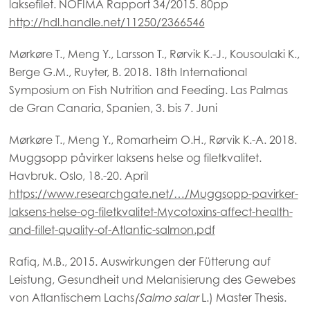
laksefilet. NOFIMA Rapport 34/2015. 80pp
Mowi Italy
http://hdl.handle.net/11250/2366546
Mowi Netherlands
Mørkøre T., Meng Y., Larsson T., Rørvik K.-J., Kousoulaki K.,
Mowi Norway
Berge G.M., Ruyter, B. 2018. 18th International
Symposium on Fish Nutrition and Feeding. Las Palmas
Mowi Poland
de Gran Canaria, Spanien, 3. bis 7. Juni
Mowi Scotland
Mørkøre T., Meng Y., Romarheim O.H., Rørvik K.-A. 2018.
Mowi Spain
Muggsopp påvirker laksens helse og filetkvalitet.
Mowi Turkey
Havbruk. Oslo, 18.-20. April
https://www.researchgate.net/…/Muggsopp-pavirker-
laksens-helse-og-filetkvalitet-Mycotoxins-affect-health-
Americas
and-fillet-quality-of-Atlantic-salmon.pdf
Mowi Canada East
Rafiq, M.B., 2015. Auswirkungen der Fütterung auf
Mowi Canada West
Leistung, Gesundheit und Melanisierung des Gewebes
Mowi Chile
von Atlantischem Lachs
(Salmo salar
L.) Master Thesis.