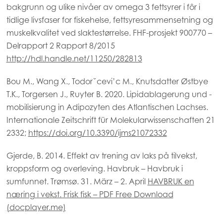
bakgrunn og ulike nivåer av omega 3 fettsyrer i fôr i
tidlige livsfaser for fiskehelse, fettsyresammensetning og
muskelkvalitet ved slaktestørrelse. FHF-prosjekt 900770 –
Delrapport 2 Rapport 8/2015
http://hdl.handle.net/11250/282813
Bou M., Wang X., Todorˇcevi’c M., Knutsdatter Østbye
T.K., Torgersen J., Ruyter B. 2020. Lipidablagerung und -
mobilisierung in Adipozyten des Atlantischen Lachses.
Internationale Zeitschrift für Molekularwissenschaften 21
2332;
https://doi.org/10.3390/ijms21072332
Gjerde, B. 2014. Effekt av trening av laks på tilvekst,
kroppsform og overleving. Havbruk – Havbruk i
sumfunnet. Trømsø. 31. März – 2. April
HAVBRUK en
næring i vekst. Frisk fisk – PDF Free Download
(docplayer.me)