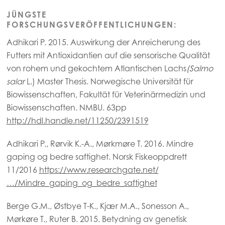
JÜNGSTE
FORSCHUNGSVERÖFFENTLICHUNGEN:
Adhikari P. 2015. Auswirkung der Anreicherung des
Futters mit Antioxidantien auf die sensorische Qualität
von rohem und gekochtem Atlantischen Lachs
(Salmo
salar
L.) Master Thesis. Norwegische Universität für
Biowissenschaften, Fakultät für Veterinärmedizin und
Biowissenschaften. NMBU. 63pp
http://hdl.handle.net/11250/2391519
Adhikari P., Rørvik K.-A., Mørkmøre T. 2016. Mindre
gaping og bedre saftighet. Norsk Fiskeoppdrett
11/2016
https://www.researchgate.net/
…/Mindre_gaping_og_bedre_saftighet
Berge G.M., Østbye T-K., Kjær M.A., Sonesson A.,
Mørkøre T., Ruter B. 2015. Betydning av genetisk