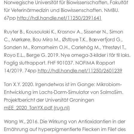
Norwegische Universität für Biowissenschaften, Fakultät
Mowi USA
für Veterinärmedizin und Biowissenschaften. NMBU.
67pp
http://hdl.handle.net/11250/2391641
Ruyter B., Kousoulaki K., Krasnov A., Sissener N., Simon
C., Mørkøre, Bou Mira M., Østbye T.K., Bæverfjord G.,
Sanden M., Romarheim O.H., Carlehög M., Ytrestøyl T.,
Royo E.L., Berge G. 2019. Nye omega-3-kilder i fôr til laks.
Faglig sluttrapport. FHF 901037. NOFIMA Rapport
14/2019. 74pp
http://hdl.handle.net/11250/2601239
Tan X.Y. 2020. Irgendetwas ist im Gange: Mikrobiom-
Entwicklung im Lachs-Darm-Simulator von SalmoSim.
Projektbericht der Universität Groningen
mEE_2020_TanYX.pdf (rug.nl)
Wang W., 2016. Die Wirkung von Antioxidantien in der
Ernährung auf hyperpigmentierte Flecken im Filet des