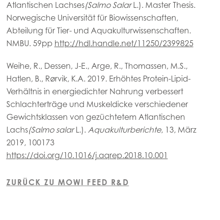
Atlantischen Lachses
(Salmo Salar
L.). Master Thesis.
Norwegische Universität für Biowissenschaften,
Abteilung für Tier- und Aquakulturwissenschaften.
NMBU. 59pp
http://hdl.handle.net/11250/2399825
Weihe, R., Dessen, J-E., Arge, R., Thomassen, M.S.,
Hatlen, B., Rørvik, K.A. 2019. Erhöhtes Protein-Lipid-
Verhältnis in energiedichter Nahrung verbessert
Schlachterträge und Muskeldicke verschiedener
Gewichtsklassen von gezüchtetem Atlantischen
Lachs
(Salmo salar
L.).
Aquakulturberichte
, 13, März
2019, 100173
https://doi.org/10.1016/j.aqrep.2018.10.001
ZURÜCK ZU MOWI FEED R&D