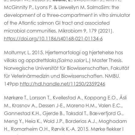
Mowi Korea
McGinnity P., Lyons P. & Llewellyn M. SalmoSim: the
development of a three-compartment in vitro simulator
Mowi Taiwan
of the Atlantic salmon GI tract and associated
microbial communities. Mikrobiom 9, 179 (2021).
https://doi.org/10.1186/s40168-021-01134-6
Europe
Mowi Belgium (FR)
Moltumyr, L. 2015. Hjertemorfologi og hjertehelse hos
villaks og oppdrettslaks
(Salmo salar
L.) Master Thesis.
Mowi Belgium (NL)
Norwegische Universität für Biowissenschaften, Fakultät
Mowi Czechia (CZ)
für Veterinärmedizin und Biowissenschaften. NMBU.
Mowi Czechia (EN)
149pp
http://hdl.handle.net/11250/2359246
Mowi Faroe Islands
Mørkøre T., Larsson T., Kvellestad A., Koppang E.O., Åsli
M., Krasnov A., Dessen J-E., Moreno H.M., Valen E.C.,
Mowi France
Gannestad K.H., Gjerde B., Taksdal T., Bæverfjord G.,
Mowi Germany
ACTIVE
Meng Y., Heia K., Wold J.P., Borderias A.J., Moghadam
Weiter
H., Romarheim O.H., Rørvik K.-A. 2015. Mørke flekker I
Mowi Ireland