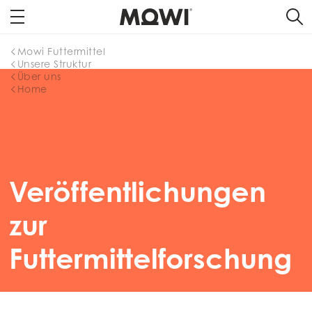
Mowi Futtermittel
Unsere Struktur
Über uns
Home
Veröffentlichungen
zur
Futtermittelforschung