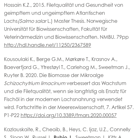
Hossain K.Z., 2015. Filetqualität und Gesundheit von
geimpftem und ungeimpftem Atlantischen
Lachs
(Salmo salar
L.) Master Thesis. Norwegische
Universität für Biowissenschaften, Fakultät für
Veterinärmedizin und Biowissenschaften. NMBU. 79pp
http://hdl.handle.net/11250/2367589
Kousoulaki K., Berge G.M., Mørkøre T., Krasnov A.,
Baeverfjord G., Ytrestøyl T., Carlehog M., Sweetman J.,
Ruyter B. 2020. Die Biomasse der Mikroalge
Schizochytrium limacinum
verbessert das Wachstum
und die Filetqualität, wenn sie langfristig als Ersatz für
Mowi Global
Fischöl in der modernen Lachsnahrung verwendet
wird. Fortschritte in der Meereswissenschaft, 7. Artikel 57.
Asia
P1-P22
https://doi.org/10.3389/fmars.2020.00057
Mowi China
Kazlauskaite, R., Cheaib, B., Heys, C. Ijaz, U.Z., Connelly
Mowi Japan
S., Sloan W., Russel J.,
Rubio, L
., Sweetman J., Kitts A.,