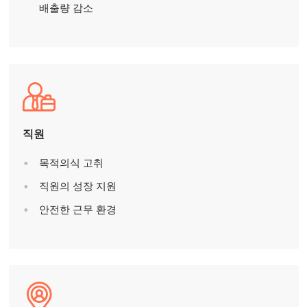
Mowi China
배출량 감소
Mowi Japan
Mowi Korea
ACTIVE
Mowi Taiwan
직원
Europe
Mowi Belgium (FR)
목적의식 고취
Mowi Belgium (NL)
직원의 성장 지원
Mowi Czechia (CZ)
안전한 근무 환경
Mowi Czechia (EN)
Mowi Faroe Islands
Mowi France