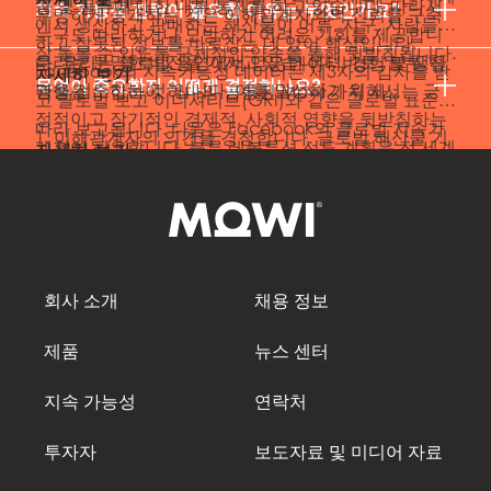
공 및 물류에 대한 내부 통제를 하고 있습니다. 따라서
지속 가능성 전략이 필요한 이유는 무엇인가요?
투명하게 공개하는 것은 이해관계자와의 신뢰를 구축
에서 생산하고 판매하는 해산물이 어류, 지구, 사람들을
누구도 따라하거나 모방하기 어려운 기회를 제공합니
하고 잘못된 정보를 바로잡는 데 있어 핵심입니다.
잘 돌볼 수 있도록 구체적인 약속을 통해 뒷받침됩니다.
우리는 분명한 비전을 가지고 있습니다: 바로 ‘블루 혁
다. 우리는 글로벌 운영에서 얻은 데이터, 경험 및 생산
Facebook의 지속가능성 데이터는 제3자의 감사를 받
자세히 보기
...
무엇이 중요한지 어떻게 결정하나요?
명을 선도하는 것’입니다. 이를 달성하기 위해서는 긍
관행을 수집하여 하나의 공통된 Mowi 가치 사...
고 글로벌 보고 이니셔티브(GRI)와 같은 글로벌 표준에
정적이고 장기적인 경제적, 사회적 영향을 뒷받침하는
따라 보고됩니다. 다음은 Facebook의 글로벌 지속가
1. 이해관계자의 의견을 경청합니다. 글로벌 해산물 기
계획이 필요합니다. 블루 레볼루션 선도 계획은 전 세계
자세히 보기
능성 보고서의 예시입니다: ...
업으로서 당사의 활동은 다양한 이해관계자에게 영향
에서 생산하고 판매하는 해산물이 어류, 지구, 사람들을
을 미칩니다. 동시에 이해관계자의 관점과 결정은 비즈
잘 돌볼 수 있도록 구체적인 약속을 통해 뒷받침됩니다.
니스의 성공에도 영향을 미칩니다. 따라서 주요 이해관
자세히 보기
...
계자와의 지속적인 소통은 당사의 업무 방식에 내재되
어 있습니다. 대화는 신뢰를 구축하는 데 도움이 되며,
회사 소개
채용 정보
자세히 보기
신뢰는 Mowi의 핵심 가치 중 하나이므로 이해관계자
의 의견을 경청하고, 트렌드를 파악하고, 중요한 문제를
제품
뉴스 센터
해결하고, 파트너십을 구축할 수 있는 모든 기회를 소중
히 여깁니다. 이해관계자의 요구와 관심사를 이해하면
지속 가능성
연락처
전략을 수립하...
투자자
보도자료 및 미디어 자료