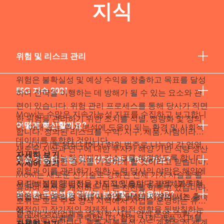
지식
위험 및 리스크 관리
위험은 불확실성 및 예상 수익을 창출하고 목표를 달성
ESG 지수 2021
하며 전략을 이행하는 데 방해가 될 수 있는 요소와 관
련이 있습니다. 위험 관리 프로세스를 통해 당사가 직면
Mowi는 수많은 지속가능성 지표를 수집하고 보고합니
한 위험을 관리하기 위한 조치를 식별, 정량화 및 정의
어떻게 혁신할까요?
다. 아래 표는 추가 분석에 도움이 되는 환경 및 사회적
합니다. 정의된 리스크를 수익, 지구, 제품, 사람이라는
데이터를 통합한 것입니다. ...
네 가지 기본 원칙 내에서 하위 범주로 나누어 각 영역
새로운 지식과 연구에 대한 투자가 해양 기반 식량 생산
자세히 보기
에서 가장 유능한 인재가 리스크를 해결하도록 합니다.
지속 가능한 개발 목표(SDG)란 무엇인가요?
의 지속 가능한 증가를 가능하게 할 것이라고 믿습니다.
자세히 보기
위험과 이를 관리하기 위한 노력 당사의 야망은 해양에
Mowi는 새로운 신기술로 강화된 전체 가치 사슬을 활
우리는 분명한 비전을 가지고 있습니다: 바로 ‘블루 혁
서 단백질을 공급하는 선도적인 통합 공급업체가 되는
용하여 생산을 개선하는 데 큰 진전을 이루고 있습니다.
완전한 투명성을 어떻게 보장할 수 있을까요?
명을 선도하는 것’입니다. 이를 달성하기 위해서는 긍
것입니다. 우리는 어류 사료 생산부터 시장의 니즈 충족
모위는 모든 주요 양식 지역에서 사업을 운영하는 유일
정적이고 장기적인 경제적, 사회적 영향을 뒷받침하는
에...
한 연어 생산업체로, 유전학, 사료, 양식 운영, 수확, 가
투명성은 신뢰를 구축합니다. 환경, 사회, 제품 성과를
계획이 필요합니다. 블루 레볼루션 선도 계획은 전 세계
자세히 보기