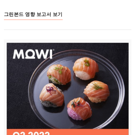
Mowi Turkey
그린본드 영향 보고서 보기
Americas
Mowi Canada East
Mowi Canada West
Mowi Chile
Mowi USA