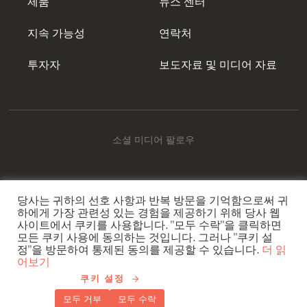
제품
뉴스 센터
Mowi Canada East
기생충 관리
지속 가능성
연락처
Mowi Canada West
어류 건강 및 복지
Mowi Chile
투자자
보도자료 및 미디어 자료
지속 가능한 피드
Mowi USA
지속 가능성 인증
소셜 미디어 팔로우
플라스틱
당사는 귀하의 선호 사항과 반복 방문을 기억함으로써 귀
Mowi Korea
하에게 가장 관련성 있는 경험을 제공하기 위해 당사 웹
사이트에서 쿠키를 사용합니다. "모두 수락"을 클릭하면
모든 쿠키 사용에 동의하는 것입니다. 그러나 "쿠키 설
정"을 방문하여 통제된 동의를 제공할 수 있습니다.
더 읽
저작권 {년} © Mowi
어보기
쿠키 설정
쿠키 설정
개인정보 보호정책
모두 거부
모두 수락