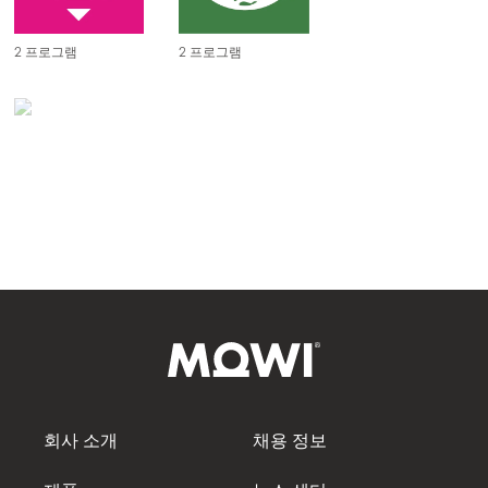
Mowi France
저희는 안전하고 의미 있는 일자리를 제공하여 지역 사회 발
Mowi Germany
2 프로그램
2 프로그램
전에 기여하고 있습니다.
계속하기
Mowi Ireland
당사 프로그램
Mowi Italy
불평등 감소
물속에서의 생활
SDG 13
Mowi Netherlands
커뮤니티 참여
기후 행동
Mowi Norway
당사의 비즈니스는 건강한 바다에 달려 있습니다. 모니터링,
안전하고 의미 있는 일터
당사 프로그램
모범 사례 적용, 양식업에 적용되는 가장 엄격한 환경 기준을
Mowi Poland
준수하여 환경에 미치는 영향을 최소화합니다.
당사 프로그램
다양성 및 평등
다양성 및 평등
Mowi Scotland
기후 변화
윤리적 비즈니스 행동
Mowi Spain
당사 프로그램
윤리적 비즈니스 행동
Mowi Turkey
폐기물
폐기물
회사 소개
채용 정보
이스케이프
Americas