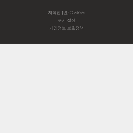
저작권 {년} © Mowi
쿠키 설정
개인정보 보호정책