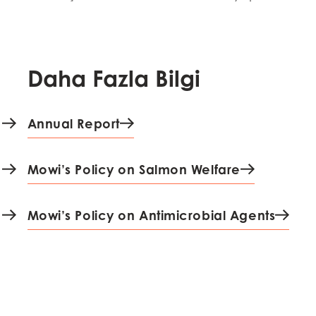
N)
Mowi Italy
Mowi Spain
s
Mowi Netherlands
Mowi Turkey
Daha Fazla Bilgi
Annual Report
st
Mowi USA
Mowi Chile
st
Mowi’s Policy on Salmon Welfare
Mowi’s Policy on Antimicrobial Agents