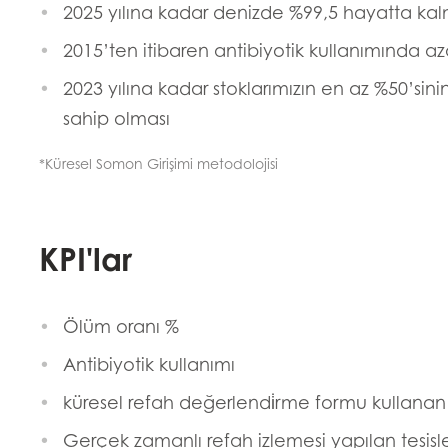
2025 yılına kadar denizde %99,5 hayatta ka
2015’ten itibaren antibiyotik kullanımında a
2023 yılına kadar stoklarımızın en az %50’sin
sahip olması
*Küresel Somon Girişimi metodolojisi
Mowi Taiwa
Mowi Korea
KPI'lar
Ölüm oranı %
Antibiyotik kullanımı
)
Mowi France
Mowi Norw
küresel refah değerlendi̇rme formu kullanan %
)
Mowi Germany
Mowi Polan
Devam et
Gerçek zamanlı refah izlemesi yapılan tesisle
Z)
Mowi Ireland
Mowi Scotl