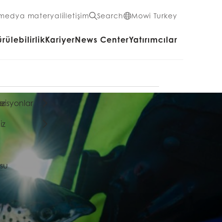
 medya materyali
İletişim
Search
Mowi Turkey
rülebilirlik
Kariyer
News Center
Yatırımcılar
er
zisyonlar
iz
su