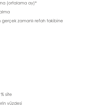
lma (ortalama ay)*
zalma
in gerçek zamanlı refah takibine
n
ay
 si̇te
d
rin yüzdesi
and