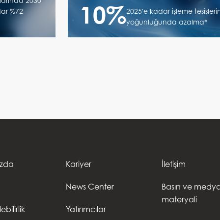
larında 2030
10%
dar %72
2025'e kadar işleme tesisleri
yoğunluğunda azalma*
ızda
Kariyer
İletişim
News Center
Basın ve medy
materyali
bilirlik
Yatırımcılar