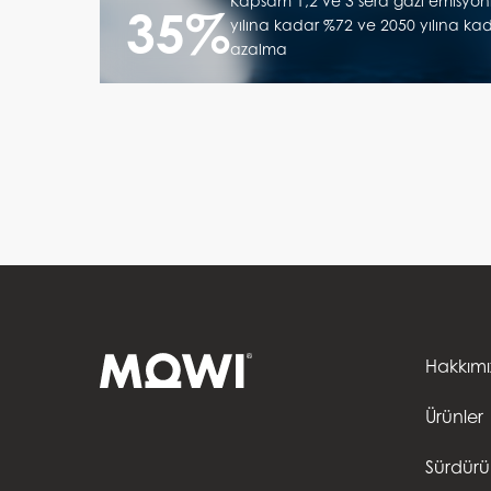
Kapsam 1,2 ve 3 sera gazı emisyon
35%
yılına kadar %72 ve 2050 yılına ka
azalma
Hakkım
Ürünler
Sürdürüle