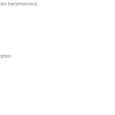
mını benimsiyoruz
tırın