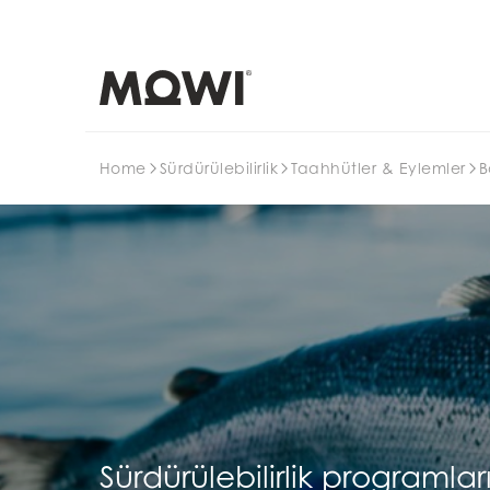
Search
Home
Sürdürülebilirlik
Taahhütler & Eylemler
B
Sürdürülebilirlik programlar