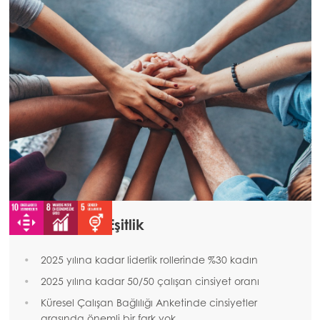
Mowi Faroe Islands
Mowi France
Mowi Germany
Devam et
Mowi Ireland
Mowi Italy
Mowi Netherlands
Mowi Norway
Mowi Poland
Çeşitlilik ve Eşitlik
Mowi Scotland
2025 yılına kadar liderlik rollerinde %30 kadın
Mowi Spain
2025 yılına kadar 50/50 çalışan cinsiyet oranı
Mowi Turkey
ACTIVE
Küresel Çalışan Bağlılığı Anketinde cinsiyetler
arasında önemli bir fark yok