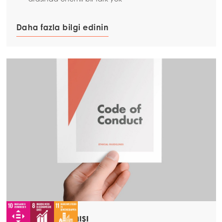
Americas
Daha fazla bilgi edinin
Mowi Canada East
Mowi Canada West
Mowi Chile
Mowi USA
Etik iş davranışı