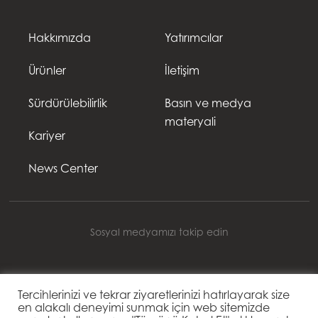
Hakkımızda
Yatırımcılar
Ürünler
İletişim
Sürdürülebilirlik
Basın ve medya
materyali
Kariyer
News Center
Sosyal medyamızı takip edin
Tercihlerinizi ve tekrar ziyaretlerinizi hatırlayarak size
Mowi Turkey
en alakalı deneyimi sunmak için web sitemizde