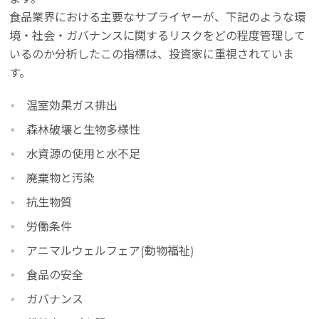
Mowi Taiwan
食品業界における主要なサプライヤーが、下記のような環
境・社会・ガバナンスに関するリスクをどの程度管理して
いるのか分析したこの指標は、投資家に重視されていま
Europe
す。
Mowi Belgium (FR)
温室効果ガス排出
Mowi Belgium (NL)
森林破壊と生物多様性
Mowi Czechia (CZ)
水資源の使用と水不足
Mowi Czechia (EN)
廃棄物と汚染
Mowi Faroe Islands
抗生物質
Mowi France
労働条件
Mowi Germany
アニマルウェルフェア(動物福祉)
投資家情報（英文）に移動
Mowi Ireland
食品の安全
ガバナンス
Mowi Italy