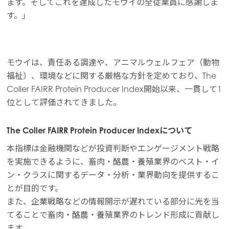
ます。そしてこれを達成したモウイの全従業員に感謝しま
す。」
モウイは、責任ある調達や、アニマルウェルフェア（動物
福祉）、環境などに関する厳格な方針を定めており、The
Coller FAIRR Protein Producer Index開始以来、一貫して1
位として評価されてきました。
The Coller FAIRR Protein Producer Indexについて
Mowi Global
本指標は金融機関などが投資判断やエンゲージメント戦略
を実施できるように、畜肉・酪農・養殖業界のベスト・イ
Asia
ン・クラスに関するデータ・分析・業界動向を提供するこ
Mowi China
とが目的です。
Mowi Japan
ACTIVE
また、企業戦略などの情報開示が遅れている部分に光を当
てることで畜肉・酪農・養殖業界のトレンド形成に貢献し
Mowi Korea
ます。