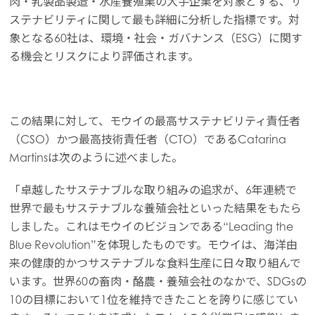
肉・乳製品製造・水産養殖業の大手企業を対象とする、サ
ステナビリティに関して最も詳細に分析した指標です。対
象となる60社は、環境・社会・ガバナンス（ESG）に関す
る機会とリスクにより評価されます。
この結果に対して、モウイの最高サステナビリティ責任者
（CSO）かつ最高技術責任者（CTO）であるCatarina
Martinsは次のように述べました。
「卓越したサステナブルな取り組みの追求が、6年連続で
世界で最もサステナブルな養殖会社といった結果をもたら
しました。これはモウイのビジョンである“Leading the
Blue Revolution”を体現したものです。モウイは、海洋由
来の健康的かつサステナブルな食料生産に日々取り組んで
います。世界60の畜肉・酪農・養殖会社のなかで、SDGsの
10の目標において1位を維持できたことを誇りに感じてい