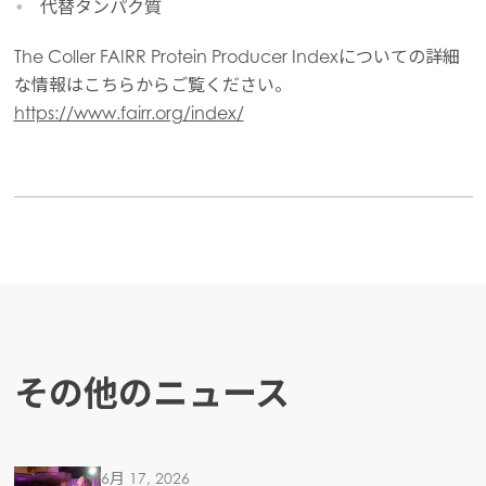
代替タンパク質
Mowi Netherlands
Mowi Norway
The Coller FAIRR Protein Producer Indexについての詳細
な情報はこちらからご覧ください。
Mowi Poland
https://www.fairr.org/index/
Mowi Scotland
Mowi Spain
Mowi Turkey
Americas
Mowi Canada East
Mowi Canada West
その他のニュース
Mowi Chile
Mowi USA
6月 17, 2026