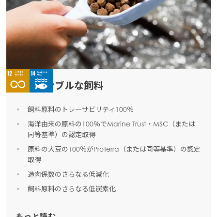
サステナブルな飼料
飼料原料のトレーサビリティ100％
海洋由来の原料の100％でMarine Trust・MSC（または
同等基準）の認定取得
原料の大豆の100％がProTerra（または同等基準）の認定
取得
造肉係数のさらなる低減化
飼料原料のさらなる低炭素化
もっと読む