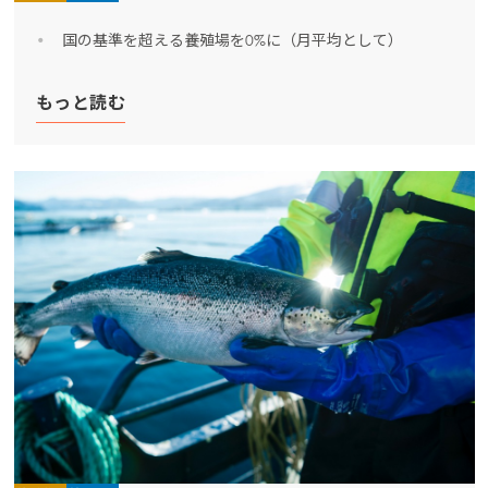
Mowi Faroe Islands
国の基準を超える養殖場を0%に（月平均として）
Mowi France
もっと読む
Mowi Germany
投資家情報（英文）に移動
Mowi Ireland
Mowi Italy
Mowi Netherlands
Mowi Norway
Mowi Poland
Mowi Scotland
Mowi Spain
Mowi Turkey