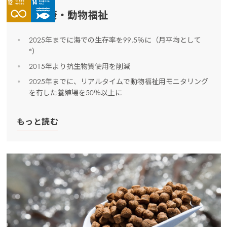
魚の健康・動物福祉
Americas
Mowi Canada East
2025年までに海での生存率を99.5％に（月平均として
*）
Mowi Canada West
2015年より抗生物質使用を削減
Mowi Chile
2025年までに、リアルタイムで動物福祉用モニタリング
Mowi USA
を有した養殖場を50％以上に
もっと読む