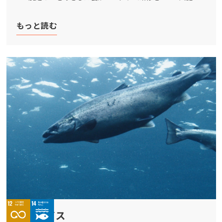
Mowi Global
もっと読む
Asia
Mowi China
Mowi Japan
ACTIVE
Mowi Korea
Mowi Taiwan
Europe
Mowi Belgium (FR)
Mowi Belgium (NL)
Mowi Czechia (CZ)
シーライス
Mowi Czechia (EN)