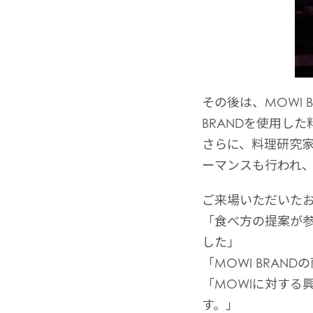
Mowi Belgium (FR
Mowi Belgium (NL
Mowi Czechia (C
Mowi Czechia (E
その後は、MOWI
Mowi Faroe Island
BRANDを使用し
さらに、料理研究
ーマンスも行われ
Americas
Mowi Canada Ea
ご来場いただいた
「食べ方の提案が参
Mowi Canada We
した」
「MOWI BRA
「MOWIに対する
す。」