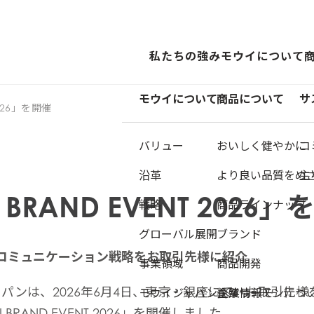
私たちの強み
モウイについて
モウイについて
商品について
サ
2026」を開催
バリュー
おいしく健やかに
コ
沿革
より良い品質をめ
主
BRAND EVENT 2026
戦略
商品ラインナップ
グローバル展開
ブランド
Dの新コミュニケーション戦略をお取引先様に紹介
事業領域
商品開発
パンは、2026年6月4日、東京・銀座にて、お取引先
モウイジャパン企業情報
養殖サーモンにつ
BRAND EVENT 2026」を開催しました。