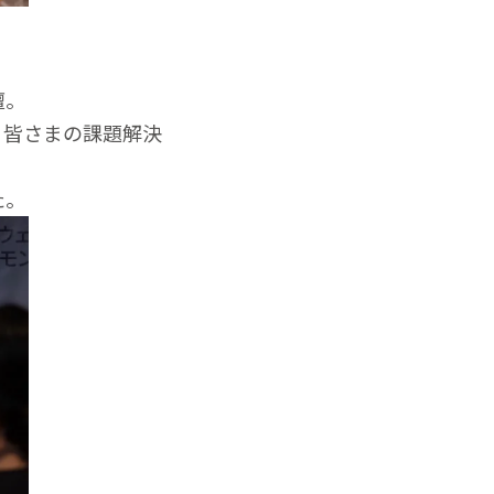
壇。
。皆さまの課題解決
」
た。