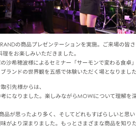
)
Mowi France
Mowi Norw
)
Mowi Germany
Mowi Polan
投資家情報（英文）に移動
Z)
Mowi Ireland
Mowi Scotl
N)
Mowi Italy
Mowi Spain
 BRANDの商品プレゼンテーションを実施。ご来場の皆さ
s
Mowi Netherlands
Mowi Turkey
た料理をお楽しみいただきました。
家の沙希穂波様によるセミナー「サーモンで変わる食卓
、ブランドの世界観を五感で体験いただく場となりまし
st
Mowi USA
お取引先様からは、
Mowi Chile
考になりました。楽しみながらMOWIについて理解を
st
NDの商品が思ったより多く、そしてどれもすばらしいと思
興味がより深まりました。もっとさまざまな商品を知り