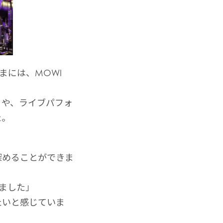
ay
d
and
まには、MOWI
」や、ライブパフォ
た。
深めることができま
いました」
たいと感じていま