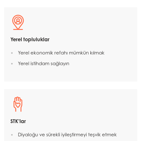
Mowi Faroe Islands
Mowi France
Mowi Germany
Yerel topluluklar
Devam et
Mowi Ireland
Yerel ekonomik refahı mümkün kılmak
Mowi Italy
Yerel istihdam sağlayın
Mowi Netherlands
Mowi Norway
Mowi Poland
Mowi Scotland
Mowi Spain
STK'lar
Mowi Turkey
ACTIVE
Diyaloğu ve sürekli iyileştirmeyi teşvik etmek