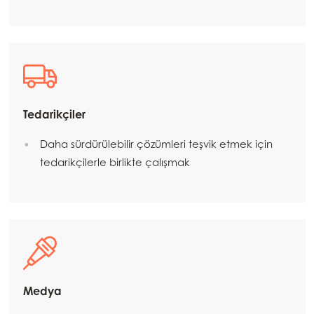
Americas
Mowi Canada East
Mowi Canada West
Mowi Chile
Tedarikçiler
Mowi USA
Daha sürdürülebilir çözümleri teşvik etmek için
tedarikçilerle birlikte çalışmak
Medya