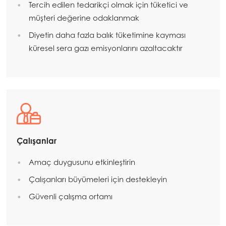
Tercih edilen tedarikçi olmak için tüketici ve
Mowi Global
müşteri değerine odaklanmak
Diyetin daha fazla balık tüketimine kayması
Asia
küresel sera gazı emisyonlarını azaltacaktır
Mowi China
Mowi Japan
Mowi Korea
Mowi Taiwan
Çalışanlar
Europe
Amaç duygusunu etkinleştirin
Mowi Belgium (FR)
Çalışanları büyümeleri için destekleyin
Mowi Belgium (NL)
Güvenli çalışma ortamı
Mowi Czechia (CZ)
Mowi Czechia (EN)