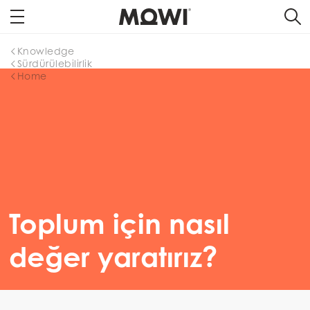
Knowledge
Sürdürülebilirlik
Home
Toplum için nasıl
değer yaratırız?