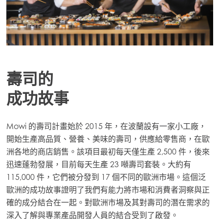
Mowi Global
Asia
Mowi China
Mowi Japan
壽司的
Mowi Korea
成功故事
Mowi Taiwan
ACTIVE
Mowi 的壽司計畫始於 2015 年，在波蘭設有一家小工廠，
開始生產高品質、營養、美味的壽司，供應給零售商，在歐
Europe
洲各地的商店銷售。該項目最初每天僅生產 2,500 件，後來
Mowi Belgium (FR)
迅速蓬勃發展，目前每天生產 23 噸壽司套裝。大約有
Mowi Belgium (NL)
115,000 件，它們被分發到 17 個不同的歐洲市場。這個泛
歐洲的成功故事證明了我們有能力將市場和消費者洞察與正
Mowi Czechia (CZ)
確的成分結合在一起。對歐洲市場及其對壽司的潛在需求的
Mowi Czechia (EN)
深入了解與專業產品開發人員的結合受到了啟發。