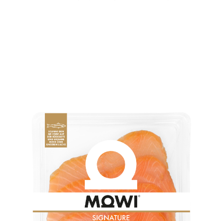
Mowi Faroe Islands
Mowi France
Mowi Germany
繼續
Mowi Ireland
Mowi Italy
Mowi Netherlands
Mowi Norway
Mowi Poland
Mowi Scotland
Mowi Spain
Mowi Turkey