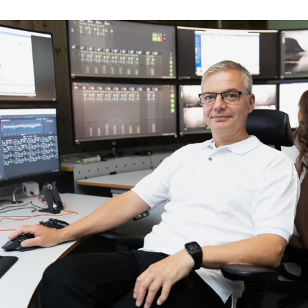
Mowi Global
Asia
Mowi China
Mowi Japan
Mowi Korea
Mowi Taiwan
ACTIVE
Europe
Mowi Belgium (FR)
Mowi Belgium (NL)
Mowi Czechia (CZ)