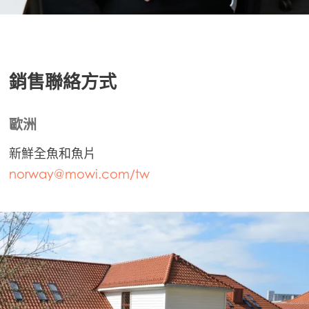
Mowi Czechia (EN)
Mowi Faroe Islands
Mowi France
銷售聯絡方式
Mowi Germany
繼續
Mowi Ireland
歐洲
Mowi Italy
新鮮全魚和魚片
Mowi Netherlands
norway@mowi.com/tw
Mowi Norway
Mowi Poland
Mowi Scotland
Mowi Spain
Mowi Turkey