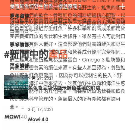
證，確保以環保的方式運作。 ...
養殖鮭魚和野生鮭魚一樣健康嗎？
肉紅潤的顏色。無論是養殖的還是野生的，鮭魚的顏色
都來自牠們的飲食。養殖鮭魚的飼料經過精心配製，以
更多資訊
養殖鮭魚的營養價值與野生鮭魚一樣高。為了確保養殖
複製其天然飼料中的營養成分，從而確保魚肉的色澤和
鮭魚盡可能接近野生鮭魚，許多科學和創新成果都用於
營養品質。 ...
完善養殖鮭魚的飲食和生活條件。雖然有些人可能對口
感和顏色有個人偏好，這會影響他們對養殖鮭魚和野生
更多資訊
#新聞中的
產品
鮭魚的印象，但它們的口味和營養成分幾乎完全相同。
野生鮭魚和養殖鮭魚都是瘦蛋白、Omega-3 脂肪酸和
更多資訊
其他重要營養素的絕佳來源。有些人甚至認為，養殖鮭
魚比野生鮭魚更健康 ，因為你可以控制它的投入。野
9 月 21, 2021
生鮭魚在海洋中游來游去，吃其他野生魚類和海洋生態
藍色食品評估顯示鮭魚養殖的好處
系統中可能存在的其他物品，而養殖鮭魚的營養和飲食
都是經過科學管理的，魚類攝入的所有食物都有據可
查。 ...
3 月 17, 2021
Mowi 4.0