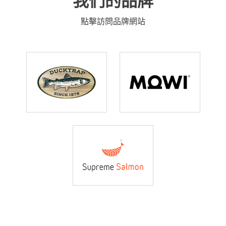
我們的品牌
Mowi China
Mowi Japan
點擊訪問品牌網站
Mowi Korea
Mowi Taiwan
ACTIVE
Europe
Mowi Belgium (FR)
Mowi Belgium (NL)
Mowi Czechia (CZ)
Mowi Czechia (EN)
Mowi Faroe Islands
Mowi France