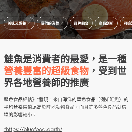
美味又營養
我們的海鮮
品牌組合
產品創新
可追
口味與健康
貿易和大宗採購
品質
加值產品
食品安全
鮭魚是消費者的最愛，是一種
營養豐富的超級食物
，受到世
界各地營養師的推廣
藍色食品評估》*發現，來自海洋的藍色食品（例如鮭魚）的
平均營養價值遠高於陸地動物食品，而且許多藍色食品對環
境的影響較小。
*https://bluefood.earth/