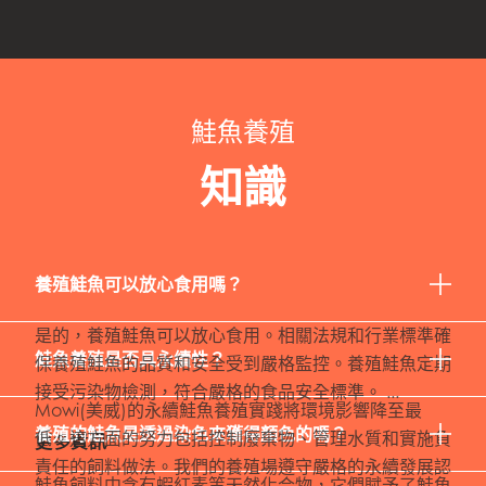
鮭魚養殖
知識
養殖鮭魚可以放心食用嗎？
是的，養殖鮭魚可以放心食用。相關法規和行業標準確
鮭魚養殖是否具永續性？
保養殖鮭魚的品質和安全受到嚴格監控。養殖鮭魚定期
接受污染物檢測，符合嚴格的食品安全標準。 ...
Mowi(美威)的永續鮭魚養殖實踐將環境影響降至最
養殖的鮭魚是透過染色來獲得顏色的嗎？
低。這方面的努力包括控制廢棄物、管理水質和實施負
更多資訊
責任的飼料做法。我們的養殖場遵守嚴格的永續發展認
鮭魚飼料中含有蝦紅素等天然化合物，它們賦予了鮭魚