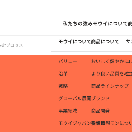
私たちの強み
モウイについて
モウイについて
商品について
サ
決定プロセス
バリュー
おいしく健やかに
コ
沿革
より良い品質をめ
主
戦略
商品ラインナップ
グローバル展開
ブランド
事業領域
商品開発
モウイジャパン企業情報
養殖サーモンにつ