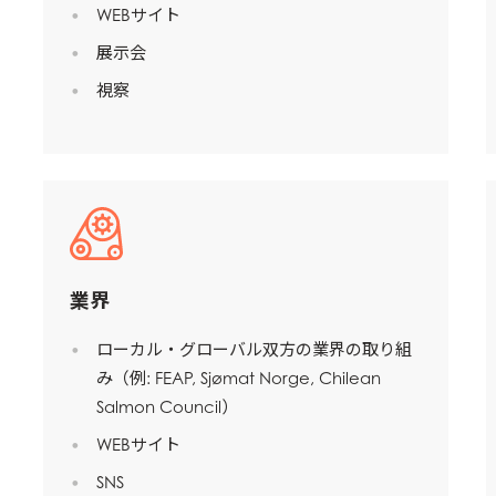
WEBサイト
)
Mowi France
Mowi Norw
展示会
)
Mowi Germany
Mowi Polan
視察
投資家情報（英文）に移動
Z)
Mowi Ireland
Mowi Scotl
N)
Mowi Italy
Mowi Spain
s
Mowi Netherlands
Mowi Turkey
業界
st
Mowi USA
Mowi Chile
ローカル・グローバル双方の業界の取り組
st
み（例: FEAP, Sjømat Norge, Chilean
Salmon Council）
WEBサイト
SNS