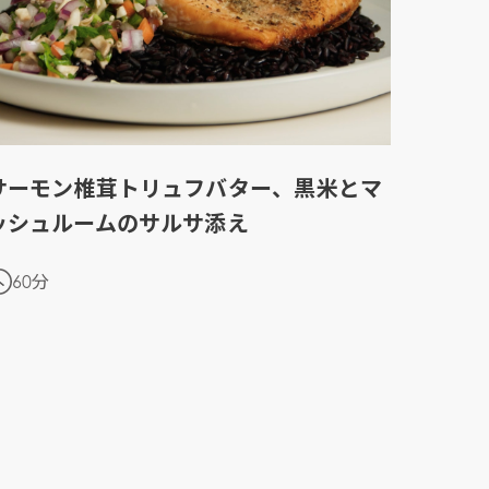
d
and
サーモン椎茸トリュフバター、黒米とマ
ッシュルームのサルサ添え
60分