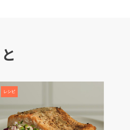
っと
n
レシピ
ay