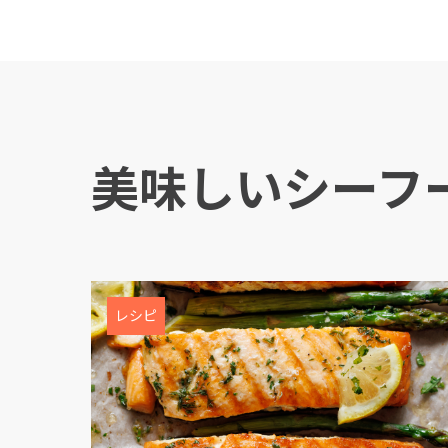
美味しいシーフ
Mowi Global
Asia
Mowi China
レシピ
Mowi Japan
ACTIV
Europe
Mowi Belgium (FR