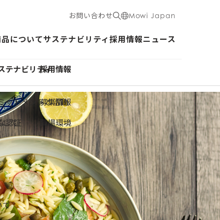
お問い合わせ
Mowi Japan
商品について
サステナビリティ
採用情報
ニュース
ステナビリティ
採用情報
ミットメントと活動
募集情報
ざして
な認証
職場環境
いて