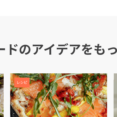
ードのアイデアをも
Mowi Taiwa
Mowi Korea
レシピ
E
)
Mowi France
Mowi Norw