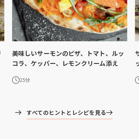
)
Mowi Germany
Mowi Polan
投資家情報（英文）に移動
Z)
Mowi Ireland
Mowi Scotl
N)
Mowi Italy
Mowi Spain
s
Mowi Netherlands
Mowi Turkey
リ
美味しいサーモンのピザ、トマト、ルッ
コラ、ケッパー、レモンクリーム添え
st
Mowi USA
25分
Mowi Chile
st
すべてのヒントとレシピを見る