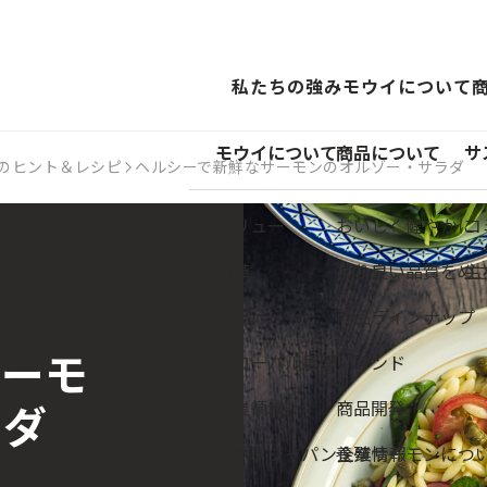
私たちの強み
モウイについて
モウイについて
商品について
サ
のヒント＆レシピ
ヘルシーで新鮮なサーモンのオルゾー・サラダ
バリュー
おいしく健やかに
コ
沿革
より良い品質をめ
主
戦略
商品ラインナップ
サーモ
グローバル展開
ブランド
事業領域
商品開発
ラダ
モウイジャパン企業情報
養殖サーモンにつ