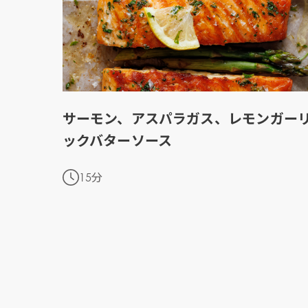
Mowi Belgium (NL
Mowi Czechia (C
Mowi Czechia (E
Mowi Faroe Island
サーモン、アスパラガス、レモンガー
ックバターソース
Americas
Mowi Canada Ea
15分
Mowi Canada We