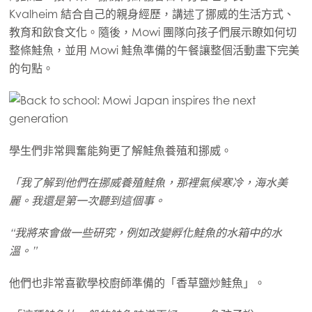
Asia
Kvalheim 結合自己的親身經歷，講述了挪威的生活方式、
Mowi China
教育和飲食文化。隨後，Mowi 團隊向孩子們展示瞭如何切
Mowi Japan
整條鮭魚，並用 Mowi 鮭魚準備的午餐讓整個活動畫下完美
的句點。
Mowi Korea
Mowi Taiwan
ACTIVE
學生們非常興奮能夠更了解鮭魚養殖和挪威。
Europe
Mowi Belgium (FR)
「我了解到他們在挪威養殖鮭魚，那裡氣候寒冷，海水美
麗。我還是第一次聽到這個事。
Mowi Belgium (NL)
Mowi Czechia (CZ)
“我將來會做一些研究，例如改變孵化鮭魚的水箱中的水
溫。”
Mowi Czechia (EN)
Mowi Faroe Islands
他們也非常喜歡學校廚師準備的「香草鹽炒鮭魚」。
Mowi France