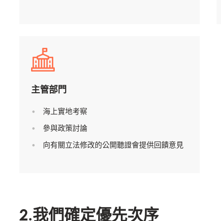
)
Mowi France
Mowi Norw
)
Mowi Germany
Mowi Polan
繼續
Z)
Mowi Ireland
Mowi Scotl
N)
Mowi Italy
Mowi Spain
s
Mowi Netherlands
Mowi Turkey
主管部門
海上實地考察
參與政策討論
st
Mowi USA
Mowi Chile
向有關立法修改的公開聽證會提供回饋意見
st
2.我們確定優先次序