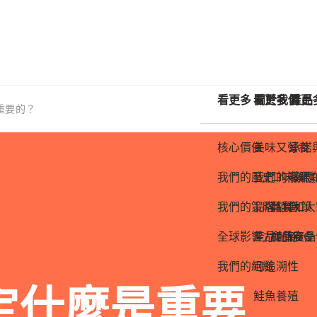
看更多 關於我們
看更多 產品
看更
重要的？
核心價值
美味又營養
承諾
我們的歷史
我們的海鮮
口味與健
我們
我們的策略
品牌組合
品質
貿易和大
政策
全球影響力
產品創新
食品安全
加值產品
ASC
我們的組織
可追溯性
定什麼是重要
鮭魚養殖