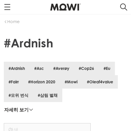
Home
#Ardnish
#Ardnish
#Asc
#Averøy
#Cop26
#Eu
#Fairr
#Horizon 2020
#Mowi
#Oleaf4value
#모위 번식
#삼림 벌채
자세히 보기
Mowi Global