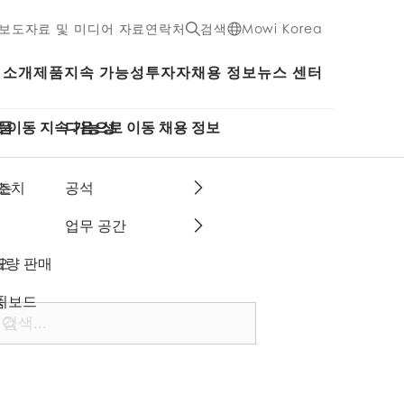
보도자료 및 미디어 자료
연락처
검색
Mowi Korea
 소개
제품
지속 가능성
투자자
채용 정보
뉴스 센터
품
 이동 지속 가능성
다음으로 이동 채용 정보
는
 조치
공석
업무 공간
오
대량 판매
품
대시보드