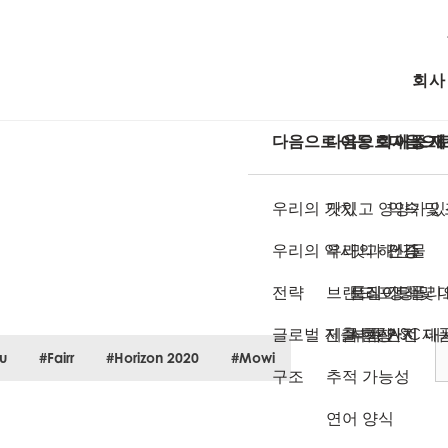
회사
다음으로 이동 회사 소개
다음으로 이동 제
다음으로
우리의 가치
맛있고 영양가 있
약속 및
우리의 역사
우리의 해산물
맛과 건강
인증
전략
브랜드 포트폴리
품질
트레이딩 및 
정책
글로벌 진출 현황
제품 혁신
식품 안전
부가 가치 제
ASC 
u
#Fairr
#Horizon 2020
#Mowi
구조
추적 가능성
연어 양식