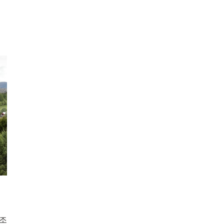
Mowi Taiwa
Mowi Korea
ACTIVE
)
Mowi France
Mowi Norw
행
순조