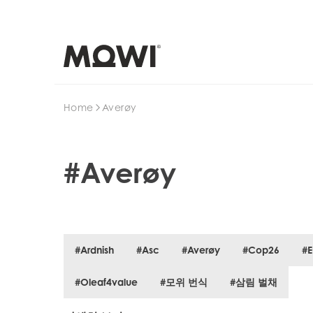
검색
Home
Averøy
#Averøy
#Ardnish
#Asc
#Averøy
#Cop26
#E
#Oleaf4value
#모위 번식
#삼림 벌채