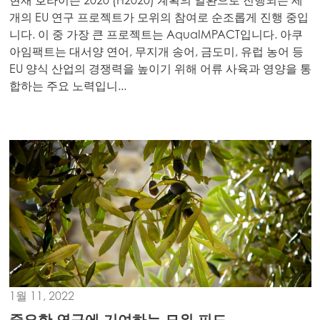
현재 호라이즌 2020 (H2020) 계획의 일환으로 진행되는 세
개의 EU 연구 프로젝트가 모위의 참여로 순조롭게 진행 중입
니다. 이 중 가장 큰 프로젝트는 AquaIMPACT입니다. 아쿠
아임팩트는 대서양 연어, 무지개 송어, 금도미, 유럽 농어 등
Europe
EU 양식 산업의 경쟁력을 높이기 위해 어류 사육과 영양을 통
Mowi Belgium (FR)
합하는 주요 노력입니...
Mowi Belgium (NL)
Mowi Czechia (CZ)
Mowi Czechia (EN)
Mowi Faroe Islands
Mowi France
Mowi Germany
계속하기
Mowi Ireland
Mowi Italy
1월 11, 2022
Mowi Netherlands
중요한 연구에 기여하는 모위 피드