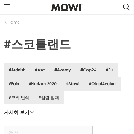
Home
#스코틀랜드
#Ardnish
#Asc
#Averøy
#Cop26
#Eu
#Fairr
#Horizon 2020
#Mowi
#Oleaf4value
#모위 번식
#삼림 벌채
자세히 보기