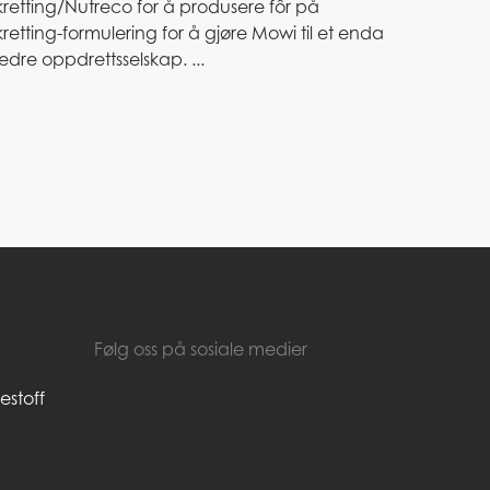
kretting/Nutreco for å produsere fôr på
kretting-formulering for å gjøre Mowi til et enda
edre oppdrettsselskap. ...
Følg oss på sosiale medier
estoff