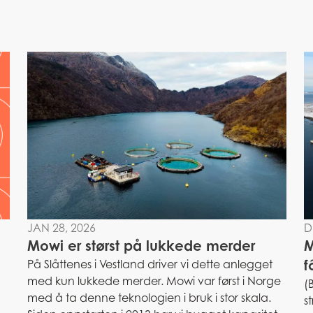
JAN 28, 2026
D
Mowi er størst på lukkede merder
M
f
På Slåttenes i Vestland driver vi dette anlegget
med kun lukkede merder. Mowi var først i Norge
(
med å ta denne teknologien i bruk i stor skala.
s