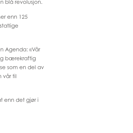
en blå revolusjon.
mer enn 125
statlige
ay
ACTIVE
on Agenda: «Vår
d
 og bærekraftig
and
se som en del av
vår til
 enn det gjør i