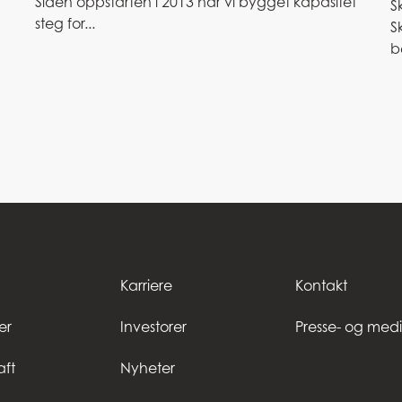
Siden oppstarten i 2013 har vi bygget kapasitet
S
steg for...
S
b
Karriere
Kontakt
er
Investorer
Presse- og medi
ft
Nyheter