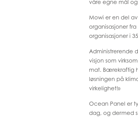
våre egne mål og hv
Mowi Japan
Mowi er en del av
organisasjoner fra 
Europe
organisasjoner i 35
Mowi Belgium (FR
Administrerende 
Mowi Belgium (NL
visjon som virksom
Mowi Czechia (C
mat. Bærekraftig
Mowi Czechia (E
løsningen på klimae
Mowi Faroe Island
virkelighet!»
Ocean Panel er ty
dag, og dermed spi
Americas
Mowi Canada Ea
Mowi Canada We