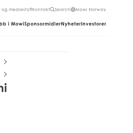
- og mediestoff
Kontakt
Search
Mowi Norway
bb i Mowi
Sponsormidler
Nyheter
Investorer
mi