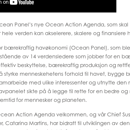
Ocean Panel’s nye Ocean Action Agenda, som skal i
hele verden kan akselerere, skalere og finansiere h
r bærekraftig havøkonomi (Ocean Panel), som ble la
 bestående av 14 verdensledere som jobber for en bæ
ektiv beskyttelse, bærekraftig produksjon og rettfe
å styrke menneskehetens forhold til havet, bygge 
samarbeide med ulike interessenter og utnytte den 
vpanelet sikte på å legge til rette for en bedre og
remtid for mennesker og planeten.
Ocean Action Agenda velkommen, og vår Chief Sust
, Catarina Martins, har bidratt til utviklingen av de
Mowi Taiwa