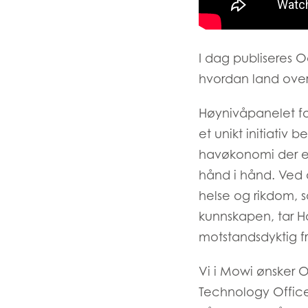
I dag publiseres 
hvordan land over 
Høynivåpanelet fo
et unikt initiativ
havøkonomi der eff
hånd i hånd. Ved 
helse og rikdom, 
kunnskapen, tar Ha
motstandsdyktig f
Mowi Global
Vi i Mowi ønsker 
Asia
Technology Officer
Mowi China