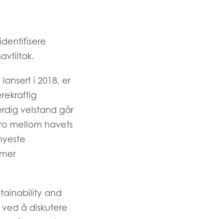
dentifisere
avtiltak.
nsert i 2018, er
rekraftig
rdig velstand går
bro mellom havets
nyeste
 mer
ainability and
n ved å diskutere
n