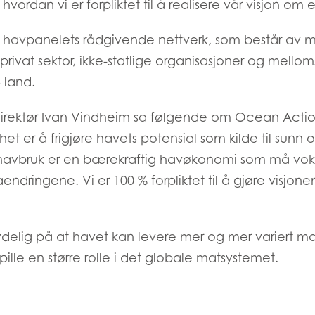
ordan vi er forpliktet til å realisere vår visjon om 
Mowi Korea
 havpanelets rådgivende nettverk, som består av 
privat sektor, ikke-statlige organisasjoner og mellom
 land.
)
Mowi France
Mowi Norw
direktør Ivan Vindheim sa følgende om Ocean Acti
)
Mowi Germany
Mowi Polan
Fortsett
het er å frigjøre havets potensial som kilde til sunn
Z)
Mowi Ireland
Mowi Scotl
 havbruk er en bærekraftig havøkonomi som må vok
N)
Mowi Italy
Mowi Spain
ndringene. Vi er 100 % forpliktet til å gjøre visjonen 
s
Mowi Netherlands
Mowi Turkey
delig på at havet kan levere mer og mer variert mat
lle en større rolle i det globale matsystemet.
st
Mowi USA
Mowi Chile
st