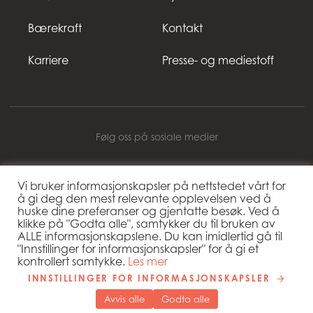
Bærekraft
Kontakt
Karriere
Presse- og mediestoff
Følg oss på sosiale medier
Vi bruker informasjonskapsler på nettstedet vårt for
å gi deg den mest relevante opplevelsen ved å
Mowi Norway
huske dine preferanser og gjentatte besøk. Ved å
klikke på "Godta alle", samtykker du til bruken av
ALLE informasjonskapslene. Du kan imidlertid gå til
"Innstillinger for informasjonskapsler" for å gi et
Copyright 2026 © Mowi
kontrollert samtykke.
Les mer
Cookie settings
INNSTILLINGER FOR INFORMASJONSKAPSLER
Retningslinjer for personvern
Avvis alle
Godta alle