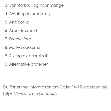
Mowi Canada East
Vannforbruk og vannmangel
Mowi Canada West
Avfall og forurensning
Mowi Chile
Antibiotika
Arbeidsforhold
Mowi USA
Dyrevelferd
Matvaresikkerhet
Styring av bærekraft
Alternative proteiner
Du finner mer informasjon om Coller FAIRR-indeksen på
https://www.fairr.org/index/
.