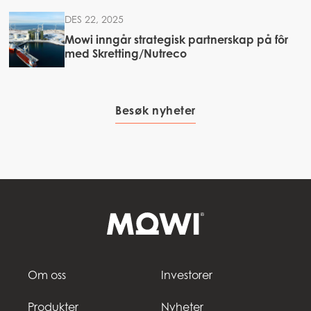
DES 22, 2025
Mowi inngår strategisk partnerskap på fôr
med Skretting/Nutreco
Besøk nyheter
Om oss
Investorer
Produkter
Nyheter