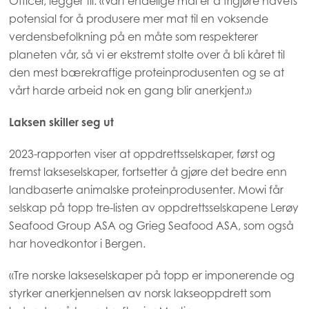
Officer, legger til: «Vårt endelige mål er å frigjøre havets
Asia
potensial for å produsere mer mat til en voksende
Mowi China
verdensbefolkning på en måte som respekterer
planeten vår, så vi er ekstremt stolte over å bli kåret til
Mowi Japan
den mest bærekraftige proteinprodusenten og se at
Mowi Korea
vårt harde arbeid nok en gang blir anerkjent.»
Mowi Taiwan
Laksen skiller seg ut
2023-rapporten viser at oppdrettsselskaper, først og
Europe
fremst lakseselskaper, fortsetter å gjøre det bedre enn
Mowi Belgium (FR)
landbaserte animalske proteinprodusenter. Mowi får
selskap på topp tre-listen av oppdrettsselskapene Lerøy
Mowi Belgium (NL)
Seafood Group ASA og Grieg Seafood ASA, som også
Mowi Czechia (CZ)
har hovedkontor i Bergen.
Mowi Czechia (EN)
«Tre norske lakseselskaper på topp er imponerende og
Mowi Faroe Islands
styrker anerkjennelsen av norsk lakseoppdrett som