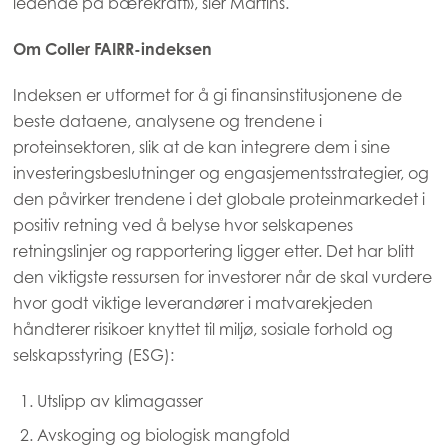
ledende på bærekraft», sier Martins.
Mowi France
Mowi Germany
Om Coller FAIRR-indeksen
Fortsett
Mowi Ireland
Indeksen er utformet for å gi finansinstitusjonene de
beste dataene, analysene og trendene i
Mowi Italy
proteinsektoren, slik at de kan integrere dem i sine
Mowi Netherlands
investeringsbeslutninger og engasjementsstrategier, og
Mowi Norway
den påvirker trendene i det globale proteinmarkedet i
ACTIVE
positiv retning ved å belyse hvor selskapenes
Mowi Poland
retningslinjer og rapportering ligger etter. Det har blitt
Mowi Scotland
den viktigste ressursen for investorer når de skal vurdere
hvor godt viktige leverandører i matvarekjeden
Mowi Spain
håndterer risikoer knyttet til miljø, sosiale forhold og
Mowi Turkey
selskapsstyring (ESG):
Utslipp av klimagasser
Avskoging og biologisk mangfold
Americas