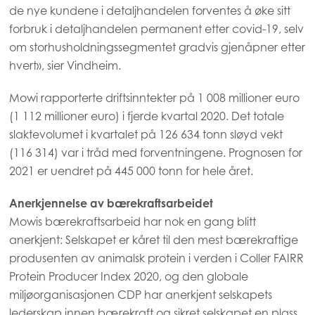
de nye kundene i detaljhandelen forventes å øke sitt
forbruk i detaljhandelen permanent etter covid-19, selv
Europe
om storhusholdningssegmentet gradvis gjenåpner etter
Mowi Belgium (FR)
hvert», sier Vindheim.
Mowi Belgium (NL)
Mowi rapporterte driftsinntekter på 1 008 millioner euro
Mowi Czechia (CZ)
(1 112 millioner euro) i fjerde kvartal 2020. Det totale
slaktevolumet i kvartalet på 126 634 tonn sløyd vekt
Mowi Czechia (EN)
(116 314) var i tråd med forventningene. Prognosen for
Mowi Faroe Islands
2021 er uendret på 445 000 tonn for hele året.
Mowi France
Anerkjennelse av bærekraftsarbeidet
Mowi Germany
Mowis bærekraftsarbeid har nok en gang blitt
Fortsett
anerkjent: Selskapet er kåret til den mest bærekraftige
Mowi Ireland
produsenten av animalsk protein i verden i Coller FAIRR
Mowi Italy
Protein Producer Index 2020, og den globale
miljøorganisasjonen CDP har anerkjent selskapets
Mowi Netherlands
lederskap innen bærekraft og sikret selskapet en plass