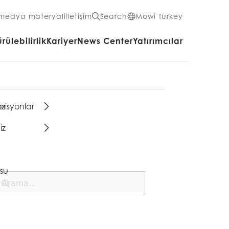
 medya materyali
İletişim
Search
Mowi Turkey
rülebilirlik
Kariyer
News Center
Yatırımcılar
er
zisyonlar
iz
su