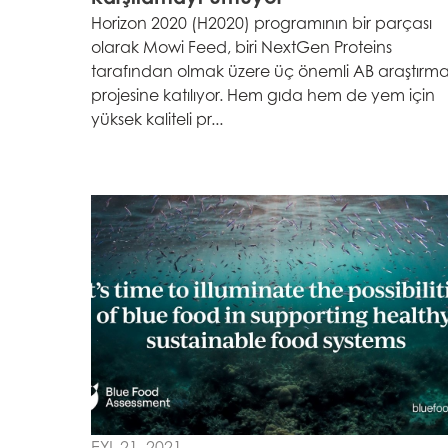
Horizon 2020 (H2020) programının bir parçası
olarak Mowi Feed, biri NextGen Proteins
Asia
tarafından olmak üzere üç önemli AB araştırm
Mowi China
projesine katılıyor. Hem gıda hem de yem için
yüksek kaliteli pr...
Mowi Japan
Europe
Mowi Belgium (FR
Mowi Belgium (NL
Mowi Czechia (C
Mowi Czechia (E
Mowi Faroe Island
EYL 21, 2021