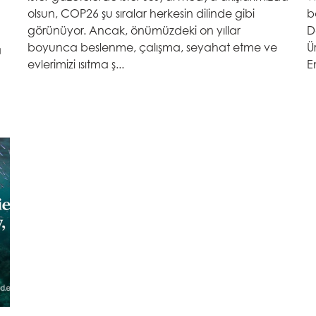
olsun, COP26 şu sıralar herkesin dilinde gibi
b
görünüyor. Ancak, önümüzdeki on yıllar
D
boyunca beslenme, çalışma, seyahat etme ve
Ü
a
evlerimizi ısıtma ş...
En
Mowi Taiwa
Mowi Korea
)
Mowi France
Mowi Norw
)
Mowi Germany
Mowi Polan
Devam et
Z)
Mowi Ireland
Mowi Scotl
N)
Mowi Italy
Mowi Spain
s
Mowi Netherlands
Mowi Turkey