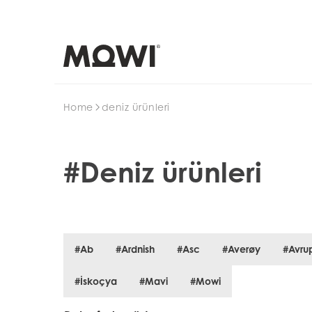
Search
Home
deniz ürünleri
#Deniz ürünleri
#Ab
#Ardnish
#Asc
#Averøy
#Avru
#İskoçya
#Mavi
#Mowi