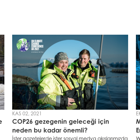
KAS 02, 2021
E
e
COP26 gezegenin geleceği için
M
neden bu kadar önemli?
E
İster gazetelerde ister sosyal medya akışlarımızda
W