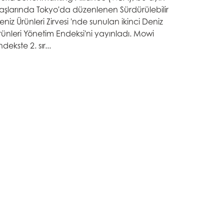
aşlarında Tokyo'da düzenlenen Sürdürülebilir
eniz Ürünleri Zirvesi 'nde sunulan ikinci Deniz
rünleri Yönetim Endeksi'ni yayınladı. Mowi
dekste 2. sır...
n
ay
d
and
ACTIVE