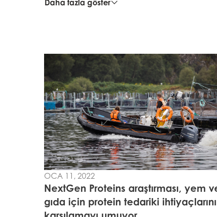
Daha fazla göster
OCA 11, 2022
NextGen Proteins araştırması, yem v
gıda için protein tedariki ihtiyaçlarını
karşılamayı umuyor
Mowi Global