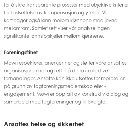
for å sikre transparente prosesser med objektive kriterier
Mowi Japan
for fastsettelse av kompensasjon og ytelser. Vi
kartlegger også lønn mellom kjønnene med jevne
Mowi Korea
mellomrom. Samlet sett viser vår analyse ingen
Mowi Taiwan
signifikante lønnsforskjeller mellom kjønnene.
Foreningsfrihet
Europe
Mowi respekterer, anerkjenner og støtter våre ansattes
Mowi Belgium (FR)
organisasjonsfrihet og rett til å delta i kollektive
Mowi Belgium (NL)
forhandlinger. Ansatte kan ikke utsettes for represalier
på grunn av fagforeningsmedlemskap eller -
Mowi Czechia (CZ)
engasjement. Mowi er opptatt av konstruktiv dialog og
Mowi Czechia (EN)
samarbeid med fagforeninger og tillitsvalgte.
Mowi Faroe Islands
Mowi France
Ansattes helse og sikkerhet
Mowi Germany