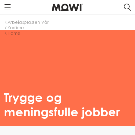
Arbeidsplassen vår
Karriere
Home
Trygge og
meningsfulle jobber