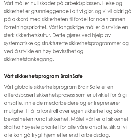
Vårt mål er null skader på arbeidsplassen. Helse og
Fortsett
sikkerhet er grunnleggende i alt vi gjør, og vi vil aldri gå
Mowi Ireland
på akkord med sikkerheten til fordel for noen annen
Mowi Italy
forretningsprioritet. Vårt langsiktige mål er å utvikle en
sterk sikkerhetskultur. Dette gjøres ved hjelp av
Mowi Netherlands
systematiske og strukturerte sikkerhetsprogrammer og
Mowi Norway
ACTIVE
ved å utvikle en høy bevissthet og
Mowi Poland
sikkerhetstankegang.
Mowi Scotland
Vårt sikkerhetsprogram BrainSafe
Mowi Spain
Vårt globale sikkerhetsprogram BrainSafe er en
Mowi Turkey
atferdsbasert sikkerhetsprosess som er utviklet for å gi
ansatte, innleide medarbeidere og entreprenører
mulighet til å ta kontroll over egen sikkerhet og øke
bevisstheten rundt sikkerhet. Målet vårt er at sikkerhet
Americas
Mowi Canada East
skal ha høyeste prioritet for alle våre ansatte, slik at vi
alle kan gå trygt hjem etter endt arbeidsdag.