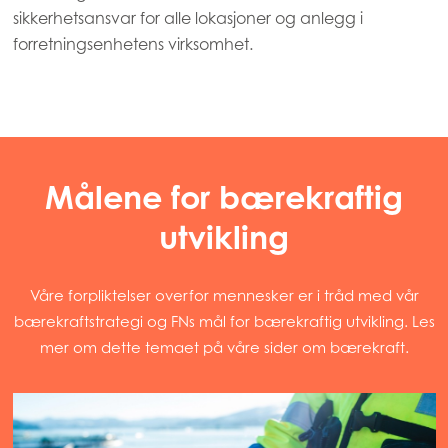
sikkerhetsansvar for alle lokasjoner og anlegg i
forretningsenhetens virksomhet.
Målene for bærekraftig
utvikling
Våre forpliktelser overfor mennesker er i tråd med vår
bærekraftstrategi og FNs mål for bærekraftig utvikling. Les
mer om dette temaet på våre sider om bærekraft.