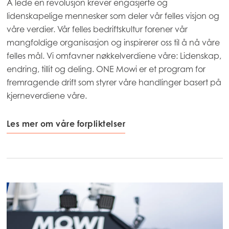
Mowi Czechia (EN)
Å lede en revolusjon krever engasjerte og
lidenskapelige mennesker som deler vår felles visjon og
Mowi Faroe Islands
våre verdier. Vår felles bedriftskultur forener vår
Mowi France
mangfoldige organisasjon og inspirerer oss til å nå våre
felles mål. Vi omfavner nøkkelverdiene våre: Lidenskap,
Mowi Germany
endring, tillit og deling. ONE Mowi er et program for
Fortsett
Mowi Ireland
fremragende drift som styrer våre handlinger basert på
kjerneverdiene våre.
Mowi Italy
Mowi Netherlands
Les mer om våre forpliktelser
Mowi Norway
ACTIVE
Mowi Poland
Mowi Scotland
Mowi Spain
Mowi Turkey