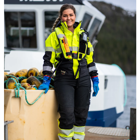
Americas
Mowi Canada East
Mowi Canada West
Mowi Chile
Mowi USA