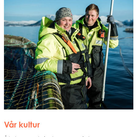
Mowi Global
Asia
Mowi China
Mowi Japan
Mowi Korea
Mowi Taiwan
Europe
Mowi Belgium (FR)
Mowi Belgium (NL)
Vår kultur
Mowi Czechia (CZ)