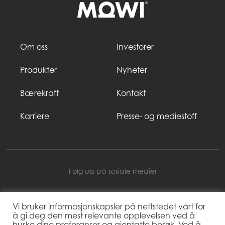
Om oss
Investorer
Produkter
Nyheter
Bærekraft
Kontakt
Karriere
Presse- og mediestoff
Følg oss på sosiale medier
Vi bruker informasjonskapsler på nettstedet vårt for
å gi deg den mest relevante opplevelsen ved å
Mowi Norway
huske dine preferanser og gjentatte besøk. Ved å