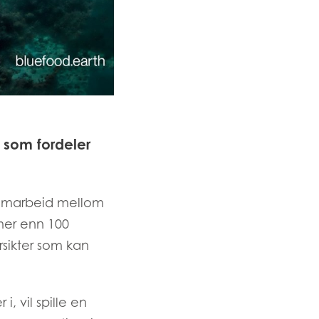
 som fordeler
 samarbeid mellom
mer enn 100
rsikter som kan
, vil spille en