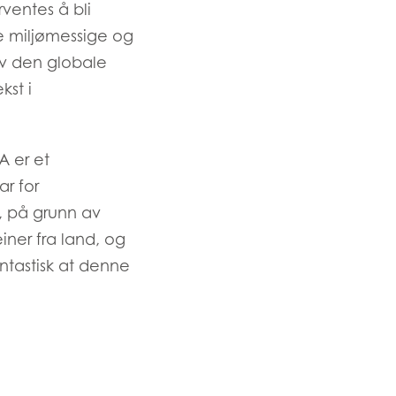
ventes å bli
e miljømessige og
av den globale
kst i
A er et
r for
, på grunn av
ner fra land, og
ntastisk at denne