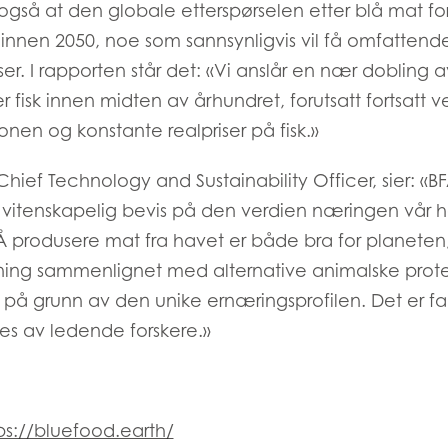
også at den globale etterspørselen etter blå mat for
 innen 2050, noe som sannsynligvis vil få omfattend
er. I rapporten står det: «Vi anslår en nær dobling 
r fisk innen midten av århundret, forutsatt fortsatt ve
nen og konstante realpriser på fisk.»
hief Technology and Sustainability Officer, sier: «BF
vitenskapelig bevis på den verdien næringen vår ha
produsere mat fra havet er både bra for planeten
kning sammenlignet med alternative animalske protei
 på grunn av den unike ernæringsprofilen. Det er fa
es av ledende forskere.»
ps://bluefood.earth/