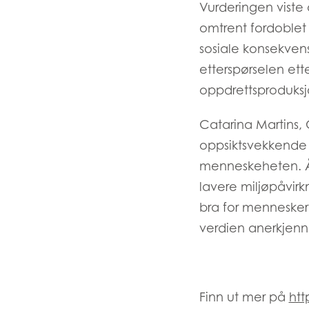
Vurderingen viste 
omtrent fordoblet
sosiale konsekvens
etterspørselen ette
oppdrettsproduksjo
Catarina Martins, C
oppsiktsvekkende 
menneskeheten. Å 
lavere miljøpåvir
bra for mennesker
verdien anerkjenn
Finn ut mer på
htt