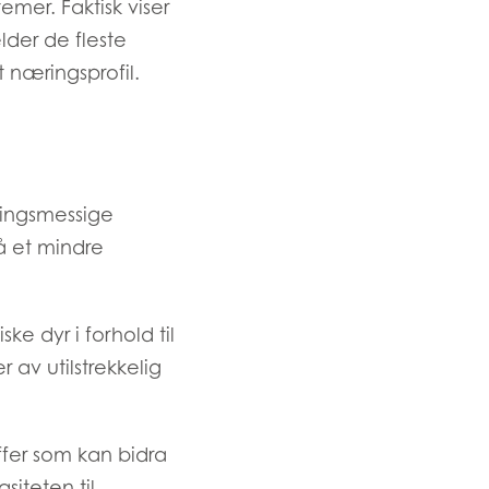
emer. Faktisk viser
lder de fleste
 næringsprofil.
ringsmessige
å et mindre
ke dyr i forhold til
r av utilstrekkelig
n
ffer som kan bidra
siteten til