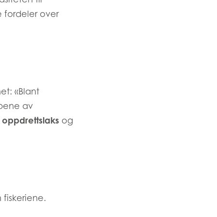
ay
ACTIVE
 fordeler over
d
and
et: «Blant
ppene av
s
oppdrettslaks
og
 fiskeriene.