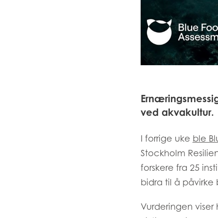
Ernæringsmessige
ved akvakultur.
I forrige uke
ble B
Stockholm Resilie
forskere fra 25 ins
bidra til å påvirke
Vurderingen viser 