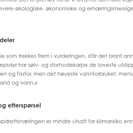
)
Mowi France
Mowi Norw
å levere økologiske, økonomiske og ernæringsmessige
)
Mowi Germany
Mowi Polan
Fortsett
Z)
Mowi Ireland
Mowi Scotl
deler
N)
Mowi Italy
Mowi Spain
s
Mowi Netherlands
Mowi Turkey
ne som trekkes frem i vurderingen, står det blant ann
repsdyr har sølv- og storhodekarpe de laveste utsli
ogen og fosfor, men det høyeste vannforbruket, men
 land og vann.»
st
Mowi USA
Mowi Chile
st
g etterspørsel
ppdrettsnæringen er mindre utsatt for klimarisiko enn