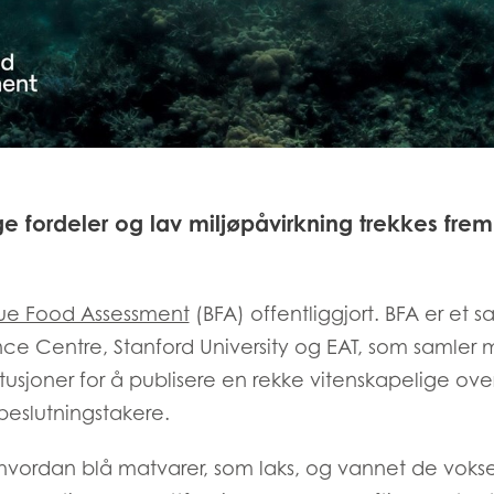
 fordeler og lav miljøpåvirkning trekkes frem
lue Food Assessment
(BFA) offentliggjort. BFA er et
nce Centre, Stanford University og EAT, som samler 
titusjoner for å publisere en rekke vitenskapelige ove
 beslutningstakere.
hvordan blå matvarer, som laks, og vannet de vokser i