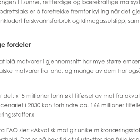
gangen til sunne, rettferdige og bærekraftige matsyst
drettslaks er å foretrekke fremfor kylling når det gje
nkludert ferskvannsforbruk og klimagassutslipp, samt
e fordeler
 at blå matvarer i gjennomsnitt har mye større ernæ
alske matvarer fra land, og mange av dem har ogs
 det: «15 millioner tonn økt tilførsel av mat fra akvatis
cenariet i 2030 kan forhindre ca. 166 millioner tilfelle
Mowi Taiwa
Mowi Korea
ingsstoffer.»
 FAO sier: «Akvatisk mat gir unike mikronæringssto
kosthold. Det er på høy tid at vi utnytter den fulle kapa