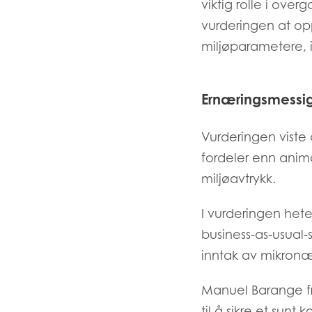
viktig rolle i over
vurderingen at opp
miljøparametere, i
Ernæringsmessig
Vurderingen viste
fordeler enn anim
Mowi Global
miljøavtrykk.
I vurderingen heter
Asia
business-as-usual-s
Mowi China
inntak av mikronær
Mowi Japan
Manuel Barange fra
til å sikre et sunt 
Europe