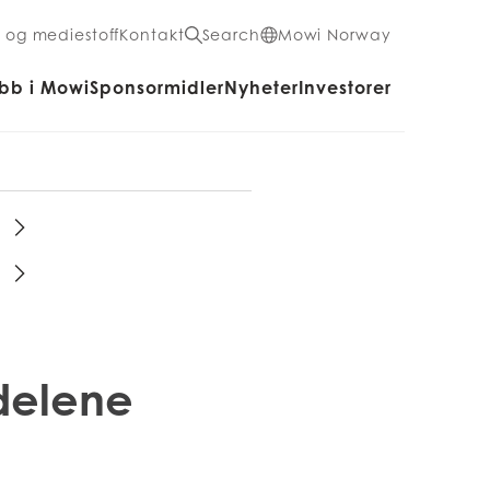
- og mediestoff
Kontakt
Search
Mowi Norway
bb i Mowi
Sponsormidler
Nyheter
Investorer
delene