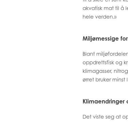
Mowi Belgium (FR
akvatisk mat til 
hele verden.»
Mowi Belgium (NL
Mowi Czechia (C
Miljømessige for
Mowi Czechia (E
Mowi Faroe Island
Blant miljøfordele
oppdrettsfisk og k
klimagasser, nitr
Americas
ørret bruker minst
Mowi Canada Ea
Mowi Canada We
Klimaendringer o
Det viste seg at o