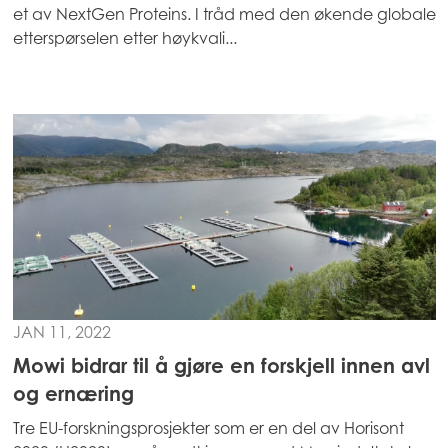
Mowi China
et av NextGen Proteins. I tråd med den økende globale
etterspørselen etter høykvali...
Mowi Japan
Mowi Korea
Mowi Taiwan
Europe
Mowi Belgium (FR)
Mowi Belgium (NL)
Mowi Czechia (CZ)
JAN 11, 2022
Mowi Czechia (EN)
Mowi bidrar til å gjøre en forskjell innen avl
Mowi Faroe Islands
og ernæring
Mowi France
Tre EU-forskningsprosjekter som er en del av Horisont