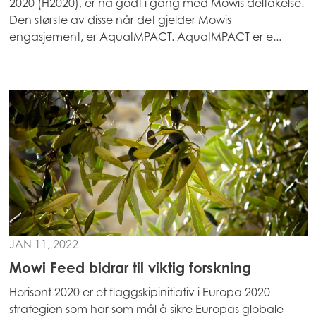
2020 (H2020), er nå godt i gang med Mowis deltakelse.
Mowi Germany
Den største av disse når det gjelder Mowis
Fortsett
engasjement, er AquaIMPACT. AquaIMPACT er e...
Mowi Ireland
Mowi Italy
Mowi Netherlands
Mowi Norway
ACTIVE
Mowi Poland
Mowi Scotland
Mowi Spain
Mowi Turkey
JAN 11, 2022
Mowi Feed bidrar til viktig forskning
Americas
Horisont 2020 er et flaggskipinitiativ i Europa 2020-
Mowi Canada East
strategien som har som mål å sikre Europas globale