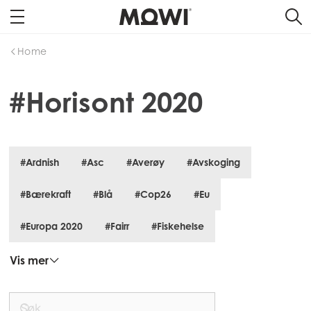
Home
#Horisont 2020
#Ardnish
#Asc
#Averøy
#Avskoging
#Bærekraft
#Blå
#Cop26
#Eu
#Europa 2020
#Fairr
#Fiskehelse
Vis mer