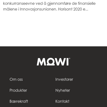
konkurranseevne ved å gjennomføre de finansielle
Mowi Canada West
målene i Innovasjonsunionen. Horisont 2020 e...
Mowi Chile
Mowi USA
Om oss
Investorer
Produkter
Nyheter
Bærekraft
Kontakt