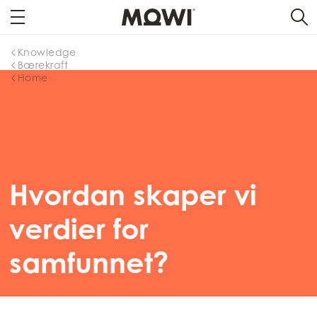
Knowledge
Bærekraft
Home
Hvordan skaper vi
verdier for
samfunnet?
Mowi Global